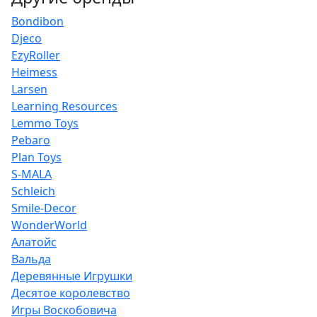
Bondibon
Djeco
EzyRoller
Heimess
Larsen
Learning Resources
Lemmo Toys
Pebaro
Plan Toys
S-MALA
Schleich
Smile-Decor
WonderWorld
Алатойс
Вальда
Деревянные Игрушки
Десятое королевство
Игры Воскобовича