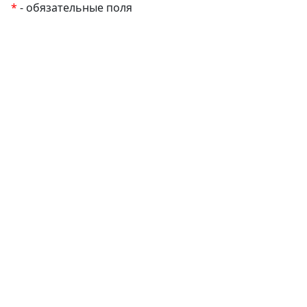
*
- обязательные поля
EzyRoller
К Новому Году
Распродажа
Комплекты и наборы
Подарочные сертификаты
Монтессори материалы
Кабинет психолога
Робототехника
Авторские методики
Товары для малышей до 3 лет