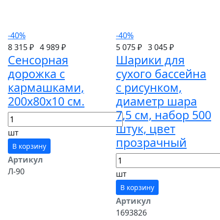
-40%
-40%
8 315 ₽
4 989 ₽
5 075 ₽
3 045 ₽
Сенсорная
Шарики для
дорожка с
сухого бассейна
кармашками,
с рисунком,
200х80х10 см.
диаметр шара
7,5 см, набор 500
штук, цвет
шт
прозрачный
В корзину
Артикул
Л-90
шт
В корзину
Артикул
1693826