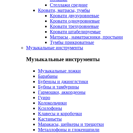
Стеллажи средние
Кровати, матрасы, тумбы
Кровати двухуровневые
Кровати одноуровневые
Кровати трехуровневые
Кровати штабелируемые
Матрасы , наматрасники, простыни
Тумбы прикроватные
Музыкальные инструменты
Музыкальные инструменты
Музыкальные ложки
Барабаны
Бубенцы и джинглстики
Бубны и тамбурины
Гармошки, аккордеоны
Гуиро
Колокольчики
Ксилофоны
Клавесы и коробочки
Кастаньеты
Маракасы, шейкеры и трещотки
Металлофоны и глокеншпили