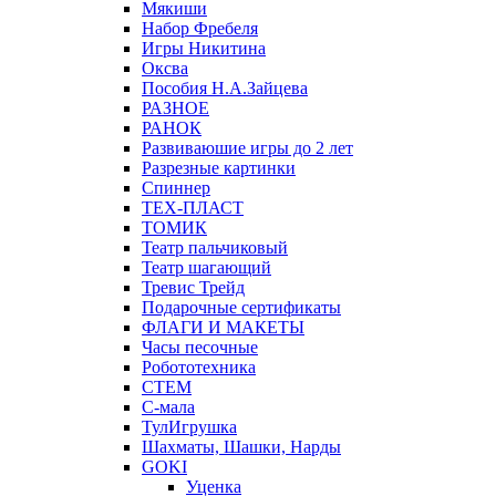
Мякиши
Набор Фребеля
Игры Никитина
Оксва
Пособия Н.А.Зайцева
РАЗНОЕ
РАНОК
Развиваюшие игры до 2 лет
Разрезные картинки
Спиннер
ТЕХ-ПЛАСТ
ТОМИК
Театр пальчиковый
Театр шагающий
Тревис Трейд
Подарочные сертификаты
ФЛАГИ И МАКЕТЫ
Часы песочные
Робототехника
СТЕМ
С-мала
ТулИгрушка
Шахматы, Шашки, Нарды
GOKI
Уценка