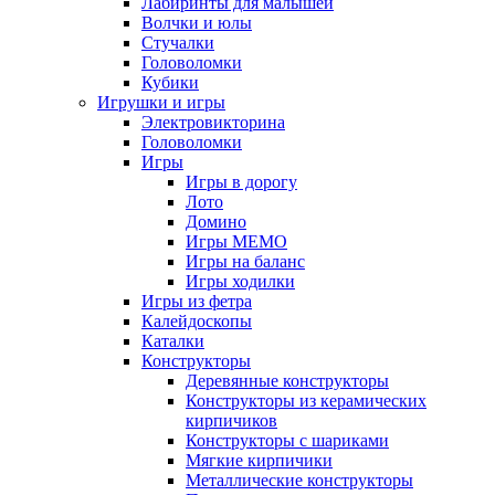
Лабиринты для малышей
Волчки и юлы
Стучалки
Головоломки
Кубики
Игрушки и игры
Электровикторина
Головоломки
Игры
Игры в дорогу
Лото
Домино
Игры МЕМО
Игры на баланс
Игры ходилки
Игры из фетра
Калейдоскопы
Каталки
Конструкторы
Деревянные конструкторы
Конструкторы из керамических
кирпичиков
Конструкторы с шариками
Мягкие кирпичики
Металлические конструкторы