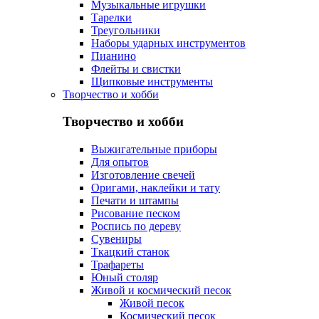
Музыкальные игрушки
Тарелки
Треугольники
Наборы ударных инструментов
Пианино
Флейты и свистки
Щипковые инструменты
Творчество и хобби
Творчество и хобби
Выжигательные приборы
Для опытов
Изготовление свечей
Оригами, наклейки и тату
Печати и штампы
Рисование песком
Роспись по дереву
Сувениры
Ткацкий станок
Трафареты
Юный столяр
Живой и космический песок
Живой песок
Космический песок