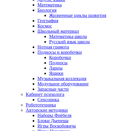
Математика
Биология
Жизненные циклы развития
География
Космос
Школьный материал
Математика школа
Русский язык школа
Нотная грамота
Подносы и коробочки
Коробочки
Подносы
Ларцы
Ящики
Музыкальная коллекция
Модульное оборудование
Запасные части
Кабинет психолога
Сенсорика
Робототехника
Авторские методики
Наборы Фрёбеля
Блоки Дьенеша
Игры Воскобовича