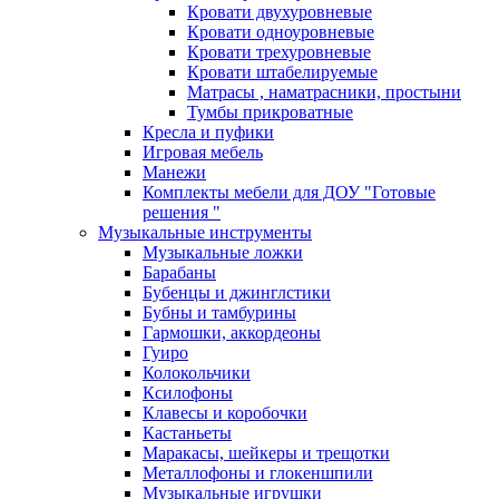
Кровати двухуровневые
Кровати одноуровневые
Кровати трехуровневые
Кровати штабелируемые
Матрасы , наматрасники, простыни
Тумбы прикроватные
Кресла и пуфики
Игровая мебель
Манежи
Комплекты мебели для ДОУ "Готовые
решения "
Музыкальные инструменты
Музыкальные ложки
Барабаны
Бубенцы и джинглстики
Бубны и тамбурины
Гармошки, аккордеоны
Гуиро
Колокольчики
Ксилофоны
Клавесы и коробочки
Кастаньеты
Маракасы, шейкеры и трещотки
Металлофоны и глокеншпили
Музыкальные игрушки