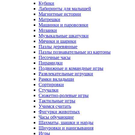
Кубики
Лабиринты для малышей
Магнитные истории
Матрешки
Машинки и паровозики
Мозаики
Музыкальные шкатулки
Мячики и шарики
Пазлы деревянные
Пазлы познавательные из картоны
Песочные часы
Пирамидки
Подвижные и командные игры
Развлекательные игрушки
Рамки вкладыши
Сортировки
Стучалки
Сюжетно-ролевые игры
Тактильные игры
Учимся считать
Фигурки животных
Часы обучающие
Шахматы, шашки и нарды
Шнуровки и нанизывания
Игры