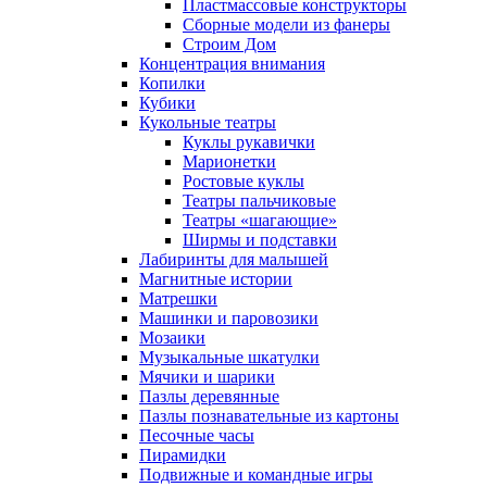
Пластмассовые конструкторы
Сборные модели из фанеры
Строим Дом
Концентрация внимания
Копилки
Кубики
Кукольные театры
Куклы рукавички
Марионетки
Ростовые куклы
Театры пальчиковые
Театры «шагающие»
Ширмы и подставки
Лабиринты для малышей
Магнитные истории
Матрешки
Машинки и паровозики
Мозаики
Музыкальные шкатулки
Мячики и шарики
Пазлы деревянные
Пазлы познавательные из картоны
Песочные часы
Пирамидки
Подвижные и командные игры