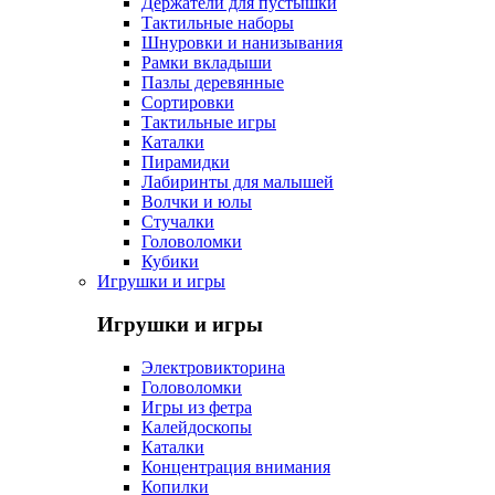
Держатели для пустышки
Тактильные наборы
Шнуровки и нанизывания
Рамки вкладыши
Пазлы деревянные
Сортировки
Тактильные игры
Каталки
Пирамидки
Лабиринты для малышей
Волчки и юлы
Стучалки
Головоломки
Кубики
Игрушки и игры
Игрушки и игры
Электровикторина
Головоломки
Игры из фетра
Калейдоскопы
Каталки
Концентрация внимания
Копилки