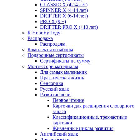
CLASSIC X (4-14 лет)
SPINNER X (4-14 лет)
DRIFTER X (6-14 лет)
PRO X (9 +)
DRIFTER PRO X (+10 лет)
К Новому Году
Распродажа
Распродажа
Комплекты и наборы
Подарочные сертификаты
Сертификаты на сумму
Монтессори материалы
Для самых маленьких
Практическая жизнь
Сенсорика
Русский язык
Развитие речи
Первое чтение
Карточки для расширения словарного
запаса
Классификационные, трехчастные
карточки
Жизненные циклы развития
Английский язык
Другие языки