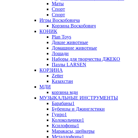
Маты
Спорт
Спорт
Игры Воскобовича
Корзина Воскобович
КОНИК
Plan Toys
Дикие животные
Домашние животные
Лошади
Наборы для творчества ДЖЕКО
Пазлы LARSEN
КОРЗИНА
Zetter
Казахстан
МДИ
корзина мди
МУЗЫКАЛЬНЫЕ ИНСТРУМЕНТЫ
Барабаны1
Бубенцы и Джинглстики
Гуиро1
Колокольчики1
Ксилофоны1
Маракасы, шейкеры
Металлофоны1