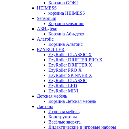
Корзина GOKI
HEIMESS
корзина HEIMESS
Sensorium
Корзина sensorium
АБИ-Деко
Корзина Аби-деко
Алатойс
Корзина Алатойс
EZYROLLER
EzyRoller CLASSIC X
EzyRoller DRIFTER PRO X
EzyRoller DRIFTER X
EzyRoller PRO X
EzyRoller SPINNER X
EzyRoller CLASSIC
EzyRoller LED
EzyRoller MINI
Детская мебель
Корзина Детская мебель
Лантана
Игровая мебель
Конструкторы
Весёлые зверята
Дидактические и игровые наборы