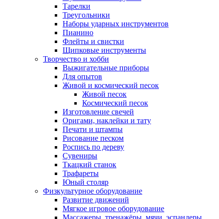
Тарелки
Треугольники
Наборы ударных инструментов
Пианино
Флейты и свистки
Щипковые инструменты
Творчество и хобби
Выжигательные приборы
Для опытов
Живой и космический песок
Живой песок
Космический песок
Изготовление свечей
Оригами, наклейки и тату
Печати и штампы
Рисование песком
Роспись по дереву
Сувениры
Ткацкий станок
Трафареты
Юный столяр
Физкультурное оборудование
Развитие движений
Мягкое игровое оборудование
Массажеры, тренажёры, мячи, эспандеры,