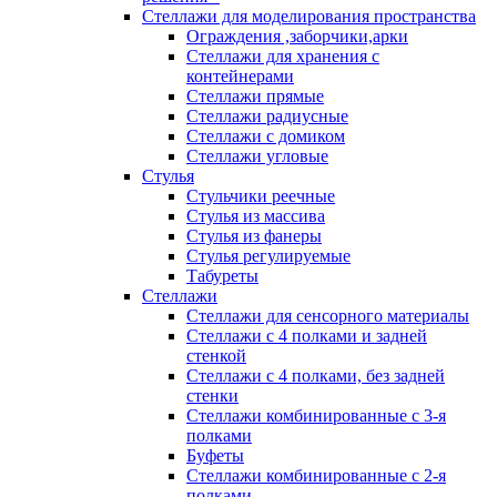
Стеллажи для моделирования пространства
Ограждения ,заборчики,арки
Стеллажи для хранения с
контейнерами
Стеллажи прямые
Стеллажи радиусные
Стеллажи с домиком
Стеллажи угловые
Стулья
Стульчики реечные
Стулья из массива
Стулья из фанеры
Стулья регулируемые
Табуреты
Стеллажи
Стеллажи для сенсорного материалы
Стеллажи с 4 полками и задней
стенкой
Стеллажи с 4 полками, без задней
стенки
Стеллажи комбинированные с 3-я
полками
Буфеты
Стеллажи комбинированные с 2-я
полками