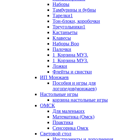
Наборы
Тамбурины и бубны
Тарелки1
Тон-блоки, коробочки
Треугольники1
Кастаньеты
Клавесы
Наборы Boo
Палочки
1_Корзина МУЗ.
1_Корзина МУЗ.
Ложки
Флейты и свистки
ИП Монжаев
Пособия и игры для
логопедов(монжаев)
Настольные игры
корзина настольные игры
ОМСК
Для маленьких
Математика (Омск)
Практика
Сенсорика Омск
Световой стол
Инструменты и дополнения