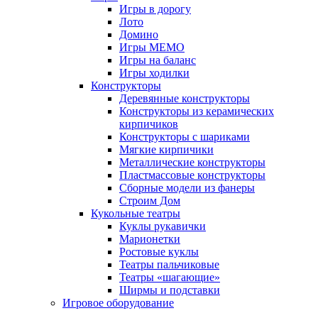
Игры в дорогу
Лото
Домино
Игры МЕМО
Игры на баланс
Игры ходилки
Конструкторы
Деревянные конструкторы
Конструкторы из керамических
кирпичиков
Конструкторы с шариками
Мягкие кирпичики
Металлические конструкторы
Пластмассовые конструкторы
Сборные модели из фанеры
Строим Дом
Кукольные театры
Куклы рукавички
Марионетки
Ростовые куклы
Театры пальчиковые
Театры «шагающие»
Ширмы и подставки
Игровое оборудование