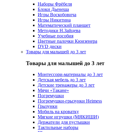
Наборы Фрёбеля
Блоки Дьенеша
Игры Воскобовича
Игры Никитина
Математический планшет
Методики Н.Зайцева
Учебные пособия
Цветные палочки Кюизенера
DVD диски
Товары для малышей до 3 лет
Товары для малышей до 3 лет
Монтессори-материалы до 3 лет
Детская мебель до 3 лет
Детские тренажеры до 3 лет
Мячи «Такане»
Погремушки
Погремушки-грызунки Heimess
Грызунки
Мобиль на кроватку
Мягкие игрушки (МЯКИШИ)
Держатели для пустышки
Тактильные наборы