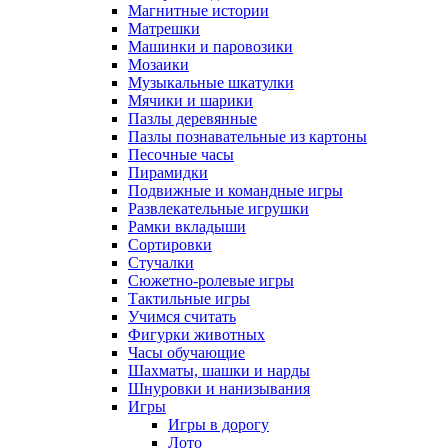
Магнитные истории
Матрешки
Машинки и паровозики
Мозаики
Музыкальные шкатулки
Мячики и шарики
Пазлы деревянные
Пазлы познавательные из картоны
Песочные часы
Пирамидки
Подвижные и командные игры
Развлекательные игрушки
Рамки вкладыши
Сортировки
Стучалки
Сюжетно-ролевые игры
Тактильные игры
Учимся считать
Фигурки животных
Часы обучающие
Шахматы, шашки и нарды
Шнуровки и нанизывания
Игры
Игры в дорогу
Лото