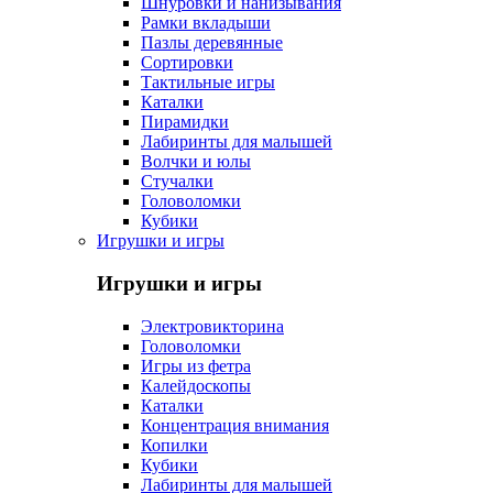
Шнуровки и нанизывания
Рамки вкладыши
Пазлы деревянные
Сортировки
Тактильные игры
Каталки
Пирамидки
Лабиринты для малышей
Волчки и юлы
Стучалки
Головоломки
Кубики
Игрушки и игры
Игрушки и игры
Электровикторина
Головоломки
Игры из фетра
Калейдоскопы
Каталки
Концентрация внимания
Копилки
Кубики
Лабиринты для малышей