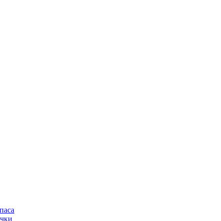
паса
очки