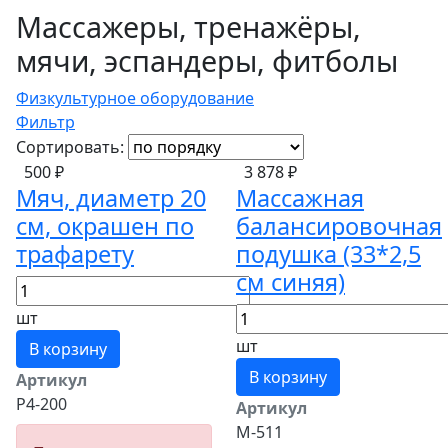
Массажеры, тренажёры,
мячи, эспандеры, фитболы
Физкультурное оборудование
Фильтр
Сортировать:
500 ₽
3 878 ₽
Мяч, диаметр 20
Массажная
см, окрашен по
балансировочная
трафарету
подушка (33*2,5
см синяя)
шт
шт
В корзину
В корзину
Артикул
Р4-200
Артикул
М-511