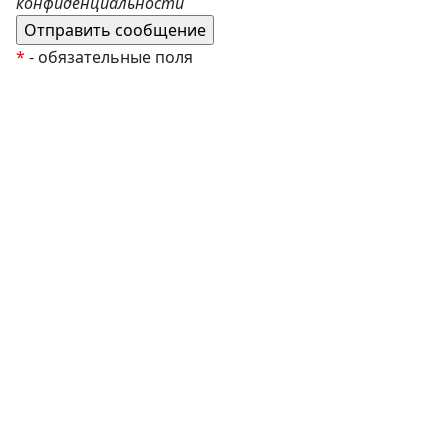
конфиденциальности
*
- обязательные поля
EzyRoller
К Новому Году
Распродажа
Комплекты и наборы
Подарочные сертификаты
Монтессори материалы
Кабинет психолога
Робототехника