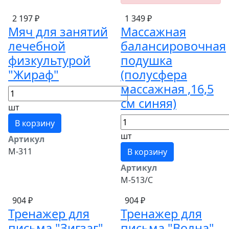
2 197 ₽
1 349 ₽
Мяч для занятий
Массажная
лечебной
балансировочная
физкультурой
подушка
"Жираф"
(полусфера
массажная ,16,5
см синяя)
шт
В корзину
шт
Артикул
М-311
В корзину
Артикул
М-513/С
904 ₽
904 ₽
Тренажер для
Тренажер для
письма "Зигзаг"
письма "Волна"