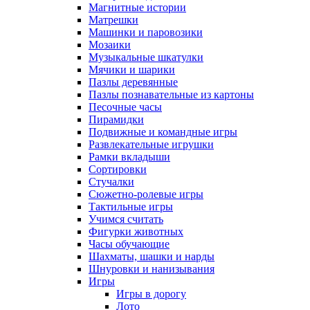
Магнитные истории
Матрешки
Машинки и паровозики
Мозаики
Музыкальные шкатулки
Мячики и шарики
Пазлы деревянные
Пазлы познавательные из картоны
Песочные часы
Пирамидки
Подвижные и командные игры
Развлекательные игрушки
Рамки вкладыши
Сортировки
Стучалки
Сюжетно-ролевые игры
Тактильные игры
Учимся считать
Фигурки животных
Часы обучающие
Шахматы, шашки и нарды
Шнуровки и нанизывания
Игры
Игры в дорогу
Лото