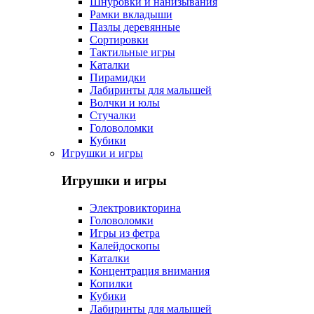
Шнуровки и нанизывания
Рамки вкладыши
Пазлы деревянные
Сортировки
Тактильные игры
Каталки
Пирамидки
Лабиринты для малышей
Волчки и юлы
Стучалки
Головоломки
Кубики
Игрушки и игры
Игрушки и игры
Электровикторина
Головоломки
Игры из фетра
Калейдоскопы
Каталки
Концентрация внимания
Копилки
Кубики
Лабиринты для малышей