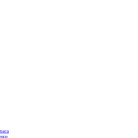
паса
очки