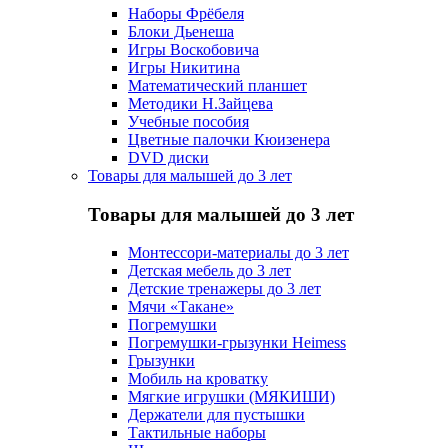
Наборы Фрёбеля
Блоки Дьенеша
Игры Воскобовича
Игры Никитина
Математический планшет
Методики Н.Зайцева
Учебные пособия
Цветные палочки Кюизенера
DVD диски
Товары для малышей до 3 лет
Товары для малышей до 3 лет
Монтессори-материалы до 3 лет
Детская мебель до 3 лет
Детские тренажеры до 3 лет
Мячи «Такане»
Погремушки
Погремушки-грызунки Heimess
Грызунки
Мобиль на кроватку
Мягкие игрушки (МЯКИШИ)
Держатели для пустышки
Тактильные наборы