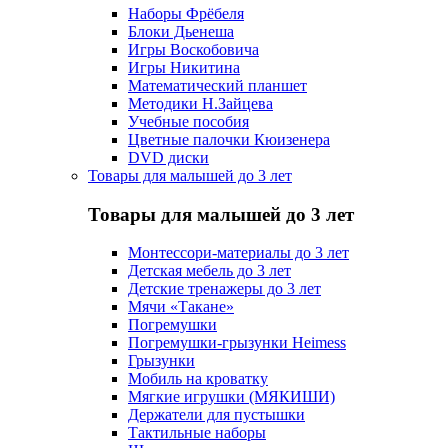
Наборы Фрёбеля
Блоки Дьенеша
Игры Воскобовича
Игры Никитина
Математический планшет
Методики Н.Зайцева
Учебные пособия
Цветные палочки Кюизенера
DVD диски
Товары для малышей до 3 лет
Товары для малышей до 3 лет
Монтессори-материалы до 3 лет
Детская мебель до 3 лет
Детские тренажеры до 3 лет
Мячи «Такане»
Погремушки
Погремушки-грызунки Heimess
Грызунки
Мобиль на кроватку
Мягкие игрушки (МЯКИШИ)
Держатели для пустышки
Тактильные наборы