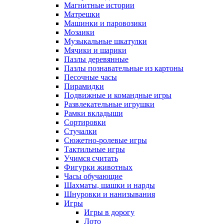
Магнитные истории
Матрешки
Машинки и паровозики
Мозаики
Музыкальные шкатулки
Мячики и шарики
Пазлы деревянные
Пазлы познавательные из картоны
Песочные часы
Пирамидки
Подвижные и командные игры
Развлекательные игрушки
Рамки вкладыши
Сортировки
Стучалки
Сюжетно-ролевые игры
Тактильные игры
Учимся считать
Фигурки животных
Часы обучающие
Шахматы, шашки и нарды
Шнуровки и нанизывания
Игры
Игры в дорогу
Лото