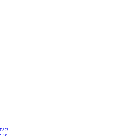
паса
очки