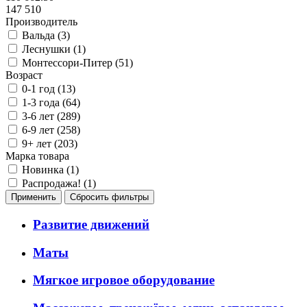
147 510
Производитель
Вальда (
3
)
Леснушки (
1
)
Монтессори-Питер (
51
)
Возраст
0-1 год (
13
)
1-3 года (
64
)
3-6 лет (
289
)
6-9 лет (
258
)
9+ лет (
203
)
Марка товара
Новинка (
1
)
Распродажа! (
1
)
Развитие движений
Маты
Мягкое игровое оборудование