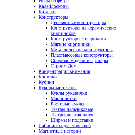
Игры из фетра
Калейдоскопы
Каталки
Конструкторы
Деревянные конструкторы
Конструкторы из керамических
кирпичиков
Конструкторы с шариками
Мягкие кирпичики
Металлические конструкторы
Пластмассовые конструкторы
Сборные модели из фанеры
Строим Дом
Концентрация внимания
Копилки
Кубики
Кукольные театры
Куклы рукавички
Марионетки
Ростовые куклы
Театры пальчиковые
Театры «шагающие»
Ширмы и подставки
Лабиринты для малышей
Магнитные истории