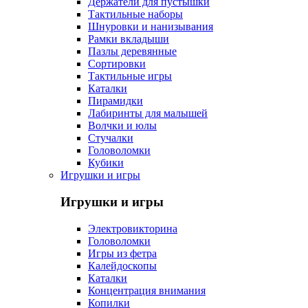
Держатели для пустышки
Тактильные наборы
Шнуровки и нанизывания
Рамки вкладыши
Пазлы деревянные
Сортировки
Тактильные игры
Каталки
Пирамидки
Лабиринты для малышей
Волчки и юлы
Стучалки
Головоломки
Кубики
Игрушки и игры
Игрушки и игры
Электровикторина
Головоломки
Игры из фетра
Калейдоскопы
Каталки
Концентрация внимания
Копилки