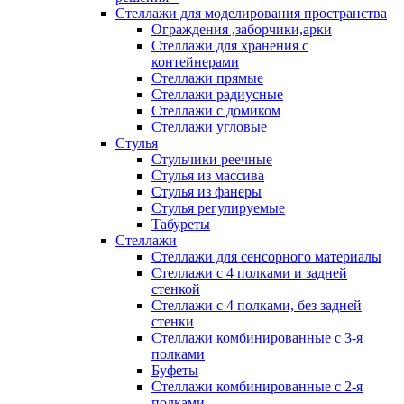
Стеллажи для моделирования пространства
Ограждения ,заборчики,арки
Стеллажи для хранения с
контейнерами
Стеллажи прямые
Стеллажи радиусные
Стеллажи с домиком
Стеллажи угловые
Стулья
Стульчики реечные
Стулья из массива
Стулья из фанеры
Стулья регулируемые
Табуреты
Стеллажи
Стеллажи для сенсорного материалы
Стеллажи с 4 полками и задней
стенкой
Стеллажи с 4 полками, без задней
стенки
Стеллажи комбинированные с 3-я
полками
Буфеты
Стеллажи комбинированные с 2-я
полками