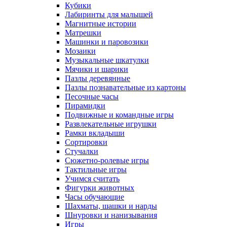
Кубики
Лабиринты для малышей
Магнитные истории
Матрешки
Машинки и паровозики
Мозаики
Музыкальные шкатулки
Мячики и шарики
Пазлы деревянные
Пазлы познавательные из картоны
Песочные часы
Пирамидки
Подвижные и командные игры
Развлекательные игрушки
Рамки вкладыши
Сортировки
Стучалки
Сюжетно-ролевые игры
Тактильные игры
Учимся считать
Фигурки животных
Часы обучающие
Шахматы, шашки и нарды
Шнуровки и нанизывания
Игры