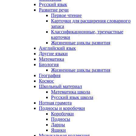
Русский язык
Развитие речи
Первое чтение
Карточки для расширения словарного
запаса
Классификационные, трехчастные
карточки
Жизненные циклы развития
Английский язык
Другие языки
Математика
Биология
Жизненные циклы развития
География
Космос
Школьный материал
Математика школа
Русский язык школа
Нотная грамота
Подносы и коробочки
Коробочки
Подносы
Ларцы
Ящики
Музыкальная коллекция