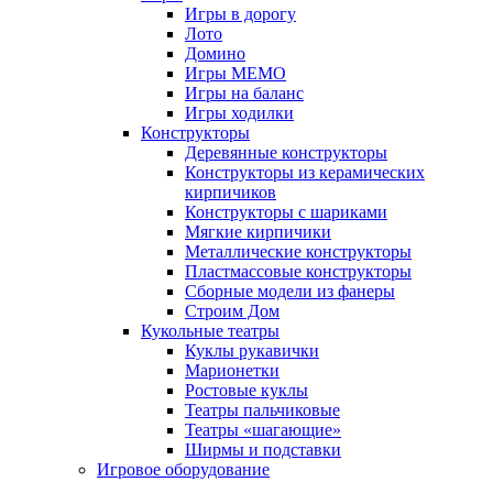
Игры в дорогу
Лото
Домино
Игры МЕМО
Игры на баланс
Игры ходилки
Конструкторы
Деревянные конструкторы
Конструкторы из керамических
кирпичиков
Конструкторы с шариками
Мягкие кирпичики
Металлические конструкторы
Пластмассовые конструкторы
Сборные модели из фанеры
Строим Дом
Кукольные театры
Куклы рукавички
Марионетки
Ростовые куклы
Театры пальчиковые
Театры «шагающие»
Ширмы и подставки
Игровое оборудование