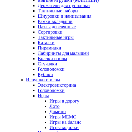
Мягкие игрушки (МЯКИШИ)
Держатели для пустышки
Тактильные наборы
Шнуровки и нанизывания
Рамки вкладыши
Пазлы деревянные
Сортировки
Тактильные игры
Каталки
Пирамидки
Лабиринты для малышей
Волчки и юлы
Стучалки
Головоломки
Кубики
Игрушки и игры
Электровикторина
Головоломки
Игры
Игры в дорогу
Лото
Домино
Игры МЕМО
Игры на баланс
Игры ходилки