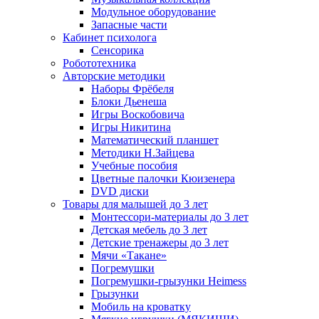
Модульное оборудование
Запасные части
Кабинет психолога
Сенсорика
Робототехника
Авторские методики
Наборы Фрёбеля
Блоки Дьенеша
Игры Воскобовича
Игры Никитина
Математический планшет
Методики Н.Зайцева
Учебные пособия
Цветные палочки Кюизенера
DVD диски
Товары для малышей до 3 лет
Монтессори-материалы до 3 лет
Детская мебель до 3 лет
Детские тренажеры до 3 лет
Мячи «Такане»
Погремушки
Погремушки-грызунки Heimess
Грызунки
Мобиль на кроватку