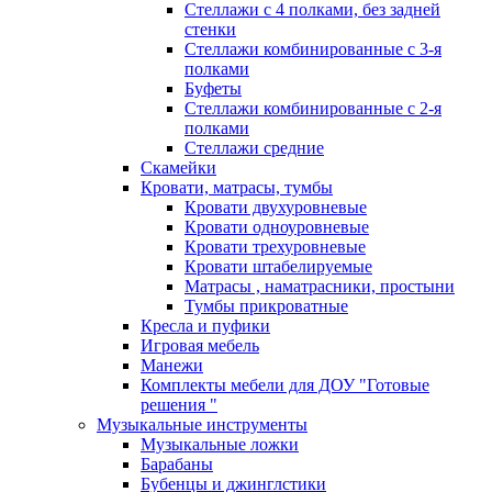
Стеллажи с 4 полками, без задней
стенки
Стеллажи комбинированные с 3-я
полками
Буфеты
Стеллажи комбинированные с 2-я
полками
Стеллажи средние
Скамейки
Кровати, матрасы, тумбы
Кровати двухуровневые
Кровати одноуровневые
Кровати трехуровневые
Кровати штабелируемые
Матрасы , наматрасники, простыни
Тумбы прикроватные
Кресла и пуфики
Игровая мебель
Манежи
Комплекты мебели для ДОУ "Готовые
решения "
Музыкальные инструменты
Музыкальные ложки
Барабаны
Бубенцы и джинглстики