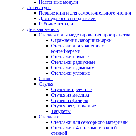
Настенные модули
Литература
Первые книги для самостоятельного чтения
Для педагогов и родителей
Рабочие тетради
Детская мебель
Стеллажи для моделирования пространства
Ограждения ,заборчики,арки
Стеллажи для хранения с
контейнерами
Стеллажи прямые
Стеллажи радиусные
Стеллажи с домиком
Стеллажи угловые
Столы
Стулья
Стульчики реечные
Стулья из массива
Стулья из фанеры
Стулья регулируемые
Табуреты
Стеллажи
Стеллажи для сенсорного материалы
Стеллажи с 4 полками и задней
стенкой