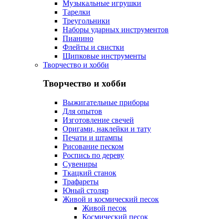
Музыкальные игрушки
Тарелки
Треугольники
Наборы ударных инструментов
Пианино
Флейты и свистки
Щипковые инструменты
Творчество и хобби
Творчество и хобби
Выжигательные приборы
Для опытов
Изготовление свечей
Оригами, наклейки и тату
Печати и штампы
Рисование песком
Роспись по дереву
Сувениры
Ткацкий станок
Трафареты
Юный столяр
Живой и космический песок
Живой песок
Космический песок