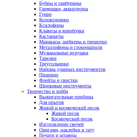
Бубны и тамбурины
Гармошки, аккордеоны
Гуиро
Колокольчики
Ксилофоны
Клавесы и коробочки
Кастаньеты
Маракасы, шейкеры и трещотки
Металлофоны и глокеншпили
Музыкальные игрушки
Тарелки
Треугольники
Наборы ударных инструментов
Пианино
Флейты и свистки
Щипковые инструменты
Творчество и хобби
Выжигательные приборы
Для опытов
Живой и космический песок
Живой песок
Космический песок
Изготовление свечей
Оригами, наклейки и тату
Печати и штампы