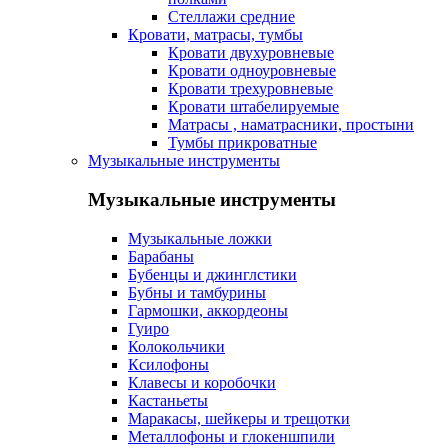
Стеллажи средние
Кровати, матрасы, тумбы
Кровати двухуровневые
Кровати одноуровневые
Кровати трехуровневые
Кровати штабелируемые
Матрасы , наматрасники, простыни
Тумбы прикроватные
Музыкальные инструменты
Музыкальные инструменты
Музыкальные ложки
Барабаны
Бубенцы и джинглстики
Бубны и тамбурины
Гармошки, аккордеоны
Гуиро
Колокольчики
Ксилофоны
Клавесы и коробочки
Кастаньеты
Маракасы, шейкеры и трещотки
Металлофоны и глокеншпили