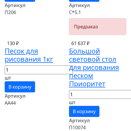
Артикул
Артикул
П206
С*5.1
Предзаказ
130 ₽
61 637 ₽
Песок для
Большой
рисования 1кг
световой стол
для рисования
песком
шт
Приоритет
В корзину
Артикул
шт
АА44
В корзину
Артикул
П10074