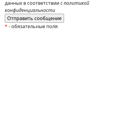
данных в соответствии
с политикой
конфиденциальности
*
- обязательные поля
EzyRoller
К Новому Году
Распродажа
Комплекты и наборы
Подарочные сертификаты
Монтессори материалы
Кабинет психолога
Робототехника