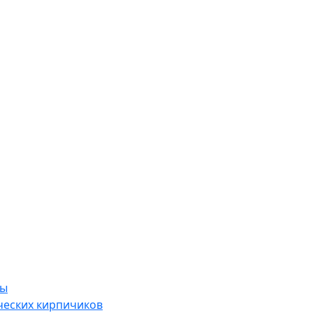
ры
ческих кирпичиков