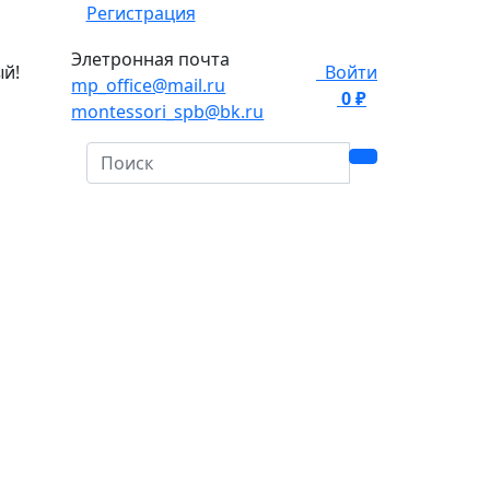
Регистрация
Элетронная почта
ый!
Войти
mp_office@mail.ru
0 ₽
0
montessori_spb@bk.ru