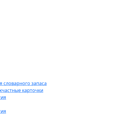
я словарного запаса
хчастные карточки
тия
тия