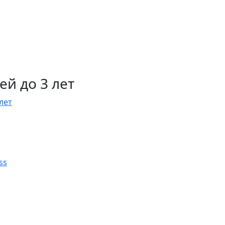
й до 3 лет
лет
ss