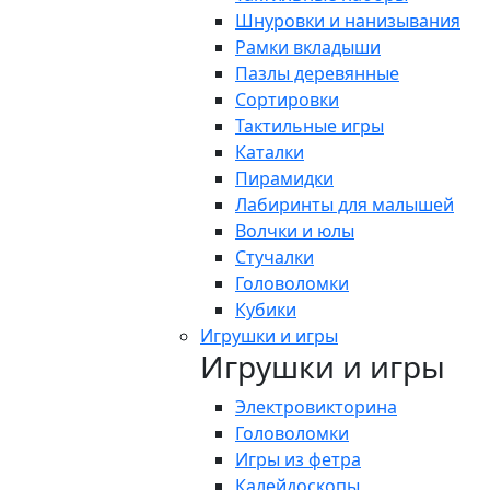
Шнуровки и нанизывания
Рамки вкладыши
Пазлы деревянные
Сортировки
Тактильные игры
Каталки
Пирамидки
Лабиринты для малышей
Волчки и юлы
Стучалки
Головоломки
Кубики
Игрушки и игры
Игрушки и игры
Электровикторина
Головоломки
Игры из фетра
Калейдоскопы