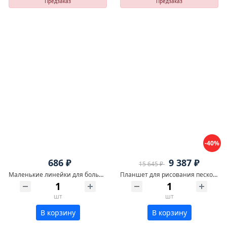
Предзаказ
Предзаказ
-40%
686 ₽
9 387 ₽
15 645 ₽
Маленькие линейки для больших побед
Планшет для рисования песком (сосна)
шт
шт
В корзину
В корзину