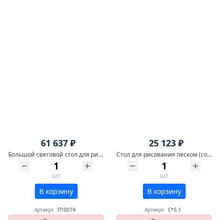
61 637 ₽
25 123 ₽
Большой световой стол для рисования песком Приоритет
Стол для рисования песком (сосна)
шт
шт
В корзину
В корзину
Артикул
П10074
Артикул
С*5.1