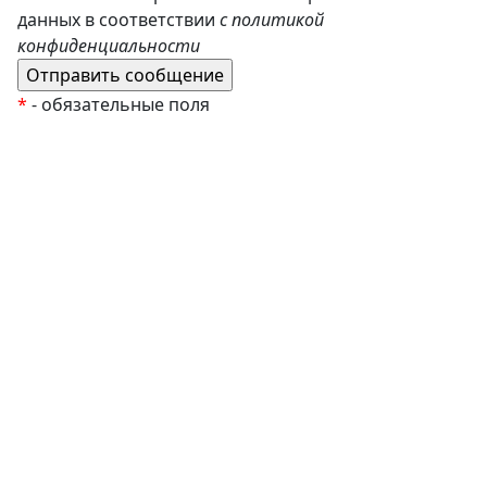
данных в соответствии
с политикой
конфиденциальности
*
- обязательные поля
EzyRoller
К Новому Году
Распродажа
Комплекты и наборы
Подарочные сертификаты
Монтессори материалы
Кабинет психолога
Робототехника