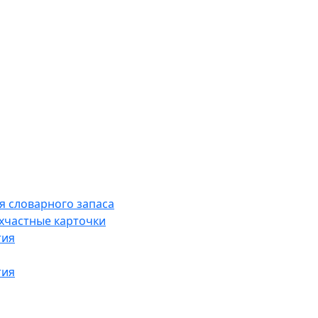
я словарного запаса
хчастные карточки
тия
тия