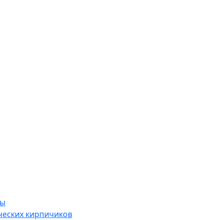
ры
ческих кирпичиков