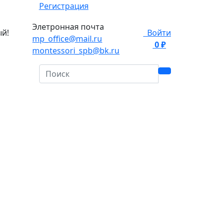
Регистрация
Элетронная почта
ый!
Войти
mp_office@mail.ru
0 ₽
0
montessori_spb@bk.ru