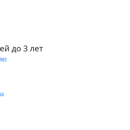
й до 3 лет
лет
ss