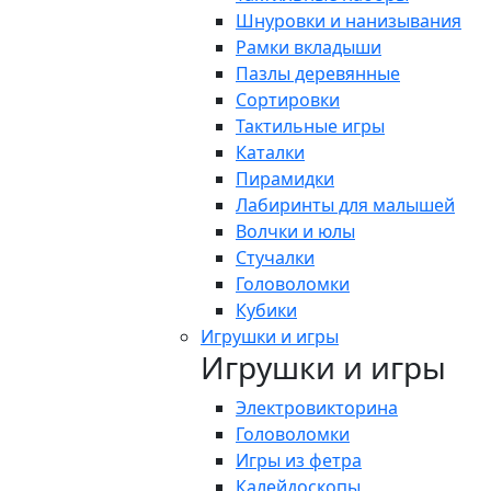
Шнуровки и нанизывания
Рамки вкладыши
Пазлы деревянные
Сортировки
Тактильные игры
Каталки
Пирамидки
Лабиринты для малышей
Волчки и юлы
Стучалки
Головоломки
Кубики
Игрушки и игры
Игрушки и игры
Электровикторина
Головоломки
Игры из фетра
Калейдоскопы