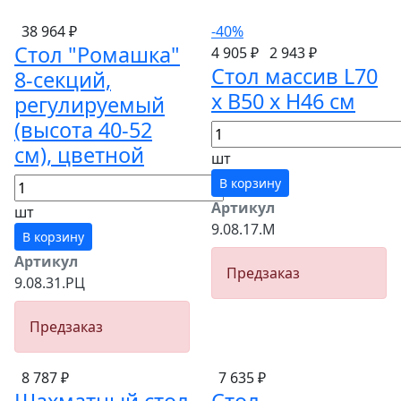
38 964 ₽
-40%
Стол "Ромашка"
4 905 ₽
2 943 ₽
Стол массив L70
8-секций,
х B50 x H46 см
регулируемый
(высота 40-52
см), цветной
шт
В корзину
Артикул
шт
9.08.17.М
В корзину
Артикул
Предзаказ
9.08.31.РЦ
Предзаказ
8 787 ₽
7 635 ₽
Шахматный стол
Стол