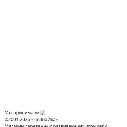
Детская мебель
Музыкальные инструменты
Творчество и хобби
Физкультурное оборудование
Оснащение дошкольных учреждений
О нас
Оплата
Доставка и самовывоз
Оптовикам
Контакты
Мы принимаем
©2001-2026 «НеЗнаЙка»
Магазин деревянных развивающих игрушек с