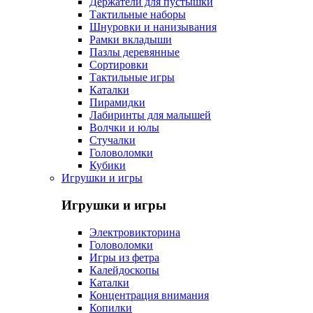
Держатели для пустышки
Тактильные наборы
Шнуровки и нанизывания
Рамки вкладыши
Пазлы деревянные
Сортировки
Тактильные игры
Каталки
Пирамидки
Лабиринты для малышей
Волчки и юлы
Стучалки
Головоломки
Кубики
Игрушки и игры
Игрушки и игры
Электровикторина
Головоломки
Игры из фетра
Калейдоскопы
Каталки
Концентрация внимания
Копилки