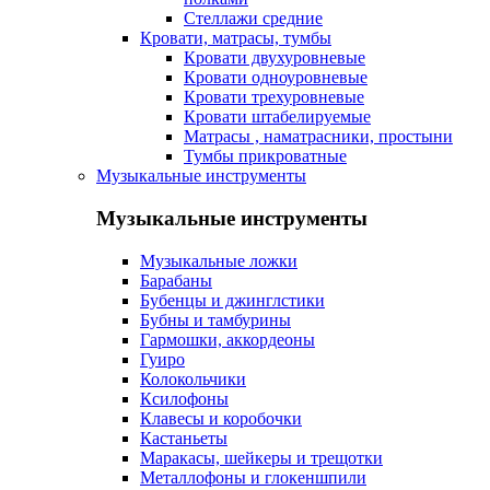
Стеллажи средние
Кровати, матрасы, тумбы
Кровати двухуровневые
Кровати одноуровневые
Кровати трехуровневые
Кровати штабелируемые
Матрасы , наматрасники, простыни
Тумбы прикроватные
Музыкальные инструменты
Музыкальные инструменты
Музыкальные ложки
Барабаны
Бубенцы и джинглстики
Бубны и тамбурины
Гармошки, аккордеоны
Гуиро
Колокольчики
Ксилофоны
Клавесы и коробочки
Кастаньеты
Маракасы, шейкеры и трещотки
Металлофоны и глокеншпили