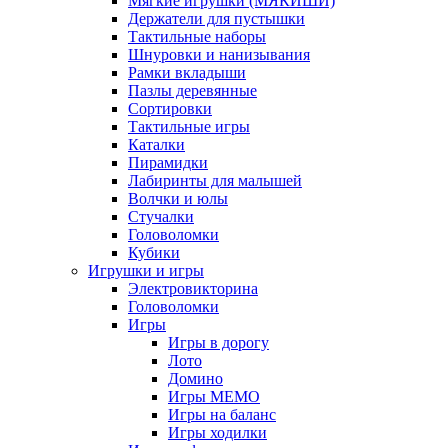
Мягкие игрушки (МЯКИШИ)
Держатели для пустышки
Тактильные наборы
Шнуровки и нанизывания
Рамки вкладыши
Пазлы деревянные
Сортировки
Тактильные игры
Каталки
Пирамидки
Лабиринты для малышей
Волчки и юлы
Стучалки
Головоломки
Кубики
Игрушки и игры
Электровикторина
Головоломки
Игры
Игры в дорогу
Лото
Домино
Игры МЕМО
Игры на баланс
Игры ходилки