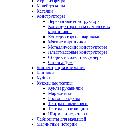
Игры из фетра
Калейдоскопы
Каталки
Конструкторы
Деревянные конструкторы
Конструкторы из керамических
кирпичиков
Конструкторы с шариками
Мягкие кирпичики
Металлические конструкторы
Пластмассовые конструкторы
Сборные модели из фанеры
Строим Дом
Концентрация внимания
Копилки
Кубики
Кукольные театры
Куклы рукавички
Марионетки
Ростовые куклы
Театры пальчиковые
Театры «шагающие»
Ширмы и подставки
Лабиринты для малышей
Магнитные истории