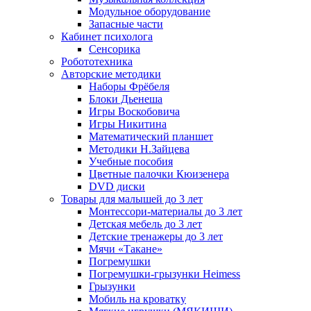
Модульное оборудование
Запасные части
Кабинет психолога
Сенсорика
Робототехника
Авторские методики
Наборы Фрёбеля
Блоки Дьенеша
Игры Воскобовича
Игры Никитина
Математический планшет
Методики Н.Зайцева
Учебные пособия
Цветные палочки Кюизенера
DVD диски
Товары для малышей до 3 лет
Монтессори-материалы до 3 лет
Детская мебель до 3 лет
Детские тренажеры до 3 лет
Мячи «Такане»
Погремушки
Погремушки-грызунки Heimess
Грызунки
Мобиль на кроватку