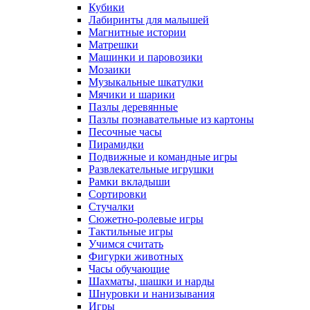
Кубики
Лабиринты для малышей
Магнитные истории
Матрешки
Машинки и паровозики
Мозаики
Музыкальные шкатулки
Мячики и шарики
Пазлы деревянные
Пазлы познавательные из картоны
Песочные часы
Пирамидки
Подвижные и командные игры
Развлекательные игрушки
Рамки вкладыши
Сортировки
Стучалки
Сюжетно-ролевые игры
Тактильные игры
Учимся считать
Фигурки животных
Часы обучающие
Шахматы, шашки и нарды
Шнуровки и нанизывания
Игры