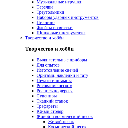
Музыкальные игрушки
Тарелки
Треугольники
Наборы ударных инструментов
Пианино
Флейты и свистки
Щипковые инструменты
Творчество и хобби
Творчество и хобби
Выжигательные приборы
Для опытов
Изготовление свечей
Оригами, наклейки и тату
Печати и штампы
Рисование песком
Роспись по дереву
Сувениры
Ткацкий станок
Трафареты
Юный столяр
Живой и космический песок
Живой песок
Космический песок