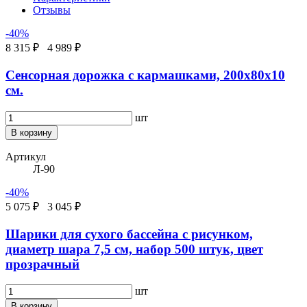
Отзывы
-40%
8 315 ₽
4 989 ₽
Сенсорная дорожка с кармашками, 200х80х10
см.
шт
В корзину
Артикул
Л-90
-40%
5 075 ₽
3 045 ₽
Шарики для сухого бассейна с рисунком,
диаметр шара 7,5 см, набор 500 штук, цвет
прозрачный
шт
В корзину