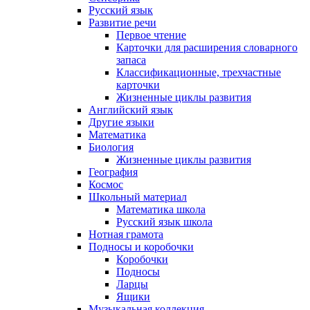
Русский язык
Развитие речи
Первое чтение
Карточки для расширения словарного
запаса
Классификационные, трехчастные
карточки
Жизненные циклы развития
Английский язык
Другие языки
Математика
Биология
Жизненные циклы развития
География
Космос
Школьный материал
Математика школа
Русский язык школа
Нотная грамота
Подносы и коробочки
Коробочки
Подносы
Ларцы
Ящики
Музыкальная коллекция