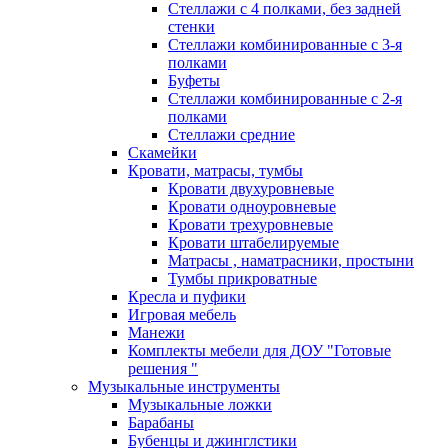
Стеллажи с 4 полками, без задней
стенки
Стеллажи комбинированные с 3-я
полками
Буфеты
Стеллажи комбинированные с 2-я
полками
Стеллажи средние
Скамейки
Кровати, матрасы, тумбы
Кровати двухуровневые
Кровати одноуровневые
Кровати трехуровневые
Кровати штабелируемые
Матрасы , наматрасники, простыни
Тумбы прикроватные
Кресла и пуфики
Игровая мебель
Манежи
Комплекты мебели для ДОУ "Готовые
решения "
Музыкальные инструменты
Музыкальные ложки
Барабаны
Бубенцы и джинглстики