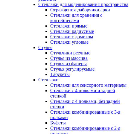
Стеллажи для моделирования пространства
Ограждения ,заборчики,арки
Стеллажи для хранения с
контейнерами
Стеллажи прямые
Стеллажи радиусные
Стеллажи с домиком
Стеллажи угловые
Стулья
Стульчики реечные
Стулья из массива
Стулья из фанеры
Стулья регулируемые
Табуреты
Стеллажи
Стеллажи для сенсорного материалы
Стеллажи с 4 полками и задней
стенкой
Стеллажи с 4 полками, без задней
стенки
Стеллажи комбинированные с 3-я
полками
Буфеты
Стеллажи комбинированные с 2-я
полками