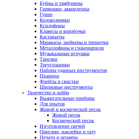
Бубны и тамбурины
Гармошки, аккордеоны
Гуиро
Колокольчики
Ксилофоны
Клавесы и коробочки
Кастаньеты
Маракасы, шейкеры и трещотки
Металлофоны и глокеншпили
Музыкальные игрушки
Тарелки
Треугольники
Наборы ударных инструментов
Пианино
Флейты и свистки
Щипковые инструменты
Творчество и хобби
Выжигательные приборы
Для опытов
Живой и космический песок
Живой песок
Космический песок
Изготовление свечей
Оригами, наклейки и тату
Печати и штампы