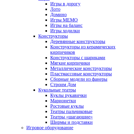
Игры в дорогу
Лото
Домино
Игры МЕМО
Игры на баланс
Игры ходилки
Конструкторы
Деревянные конструкторы
Конструкторы из керамических
кирпичиков
Конструкторы с шариками
Мягкие кирпичики
Металлические конструкторы
Пластмассовые конструкторы
Сборные модели из фанеры
Строим Дом
Кукольные театры
Куклы рукавички
Марионетки
Ростовые куклы
Театры пальчиковые
Театры «шагающие»
Ширмы и подставки
Игровое оборудование