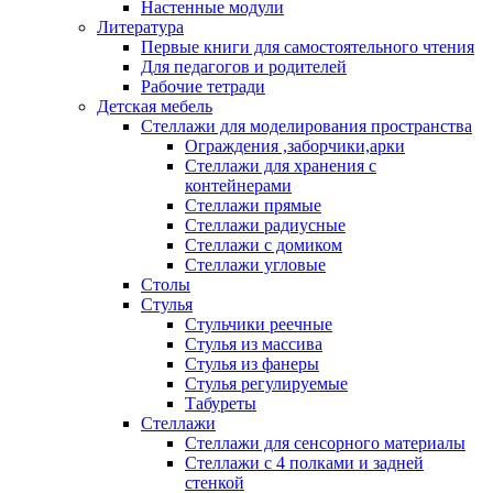
Настенные модули
Литература
Первые книги для самостоятельного чтения
Для педагогов и родителей
Рабочие тетради
Детская мебель
Стеллажи для моделирования пространства
Ограждения ,заборчики,арки
Стеллажи для хранения с
контейнерами
Стеллажи прямые
Стеллажи радиусные
Стеллажи с домиком
Стеллажи угловые
Столы
Стулья
Стульчики реечные
Стулья из массива
Стулья из фанеры
Стулья регулируемые
Табуреты
Стеллажи
Стеллажи для сенсорного материалы
Стеллажи с 4 полками и задней
стенкой