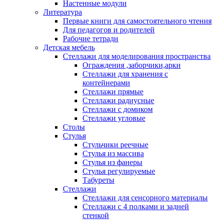
Настенные модули
Литература
Первые книги для самостоятельного чтения
Для педагогов и родителей
Рабочие тетради
Детская мебель
Стеллажи для моделирования пространства
Ограждения ,заборчики,арки
Стеллажи для хранения с
контейнерами
Стеллажи прямые
Стеллажи радиусные
Стеллажи с домиком
Стеллажи угловые
Столы
Стулья
Стульчики реечные
Стулья из массива
Стулья из фанеры
Стулья регулируемые
Табуреты
Стеллажи
Стеллажи для сенсорного материалы
Стеллажи с 4 полками и задней
стенкой