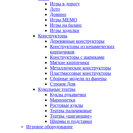
Игры в дорогу
Лото
Домино
Игры МЕМО
Игры на баланс
Игры ходилки
Конструкторы
Деревянные конструкторы
Конструкторы из керамических
кирпичиков
Конструкторы с шариками
Мягкие кирпичики
Металлические конструкторы
Пластмассовые конструкторы
Сборные модели из фанеры
Строим Дом
Кукольные театры
Куклы рукавички
Марионетки
Ростовые куклы
Театры пальчиковые
Театры «шагающие»
Ширмы и подставки
Игровое оборудование