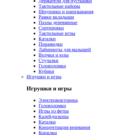
Держатели для пустышки
Тактильные наборы
Шнуровки и нанизывания
Рамки вкладыши
Пазлы деревянные
Сортировки
Тактильные игры
Каталки
Пирамидки
Лабиринты для малышей
Волчки и юлы
Стучалки
Головоломки
Кубики
Игрушки и игры
Игрушки и игры
Электровикторина
Головоломки
Игры из фетра
Калейдоскопы
Каталки
Концентрация внимания
Копилки