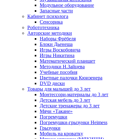
Модульное оборудование
Запасные части
Кабинет психолога
Сенсорика
Робототехника
Авторские методики
Наборы Фрёбеля
Блоки Дьенеша
Игры Воскобовича
Игры Никитина
Математический планшет
Методики Н.Зайцева
Учебные пособия
Цветные палочки Кюизенера
DVD диски
Товары для малышей до 3 лет
Монтессори-материалы до 3 лет
Детская мебель до 3 лет
Детские тренажеры до 3 лет
Мячи «Такане»
Погремушки
Погремушки-грызунки Heimess
Грызунки
Мобиль на кроватку