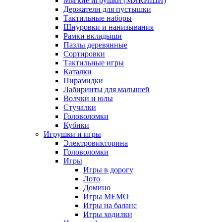
Мягкие игрушки (МЯКИШИ)
Держатели для пустышки
Тактильные наборы
Шнуровки и нанизывания
Рамки вкладыши
Пазлы деревянные
Сортировки
Тактильные игры
Каталки
Пирамидки
Лабиринты для малышей
Волчки и юлы
Стучалки
Головоломки
Кубики
Игрушки и игры
Электровикторина
Головоломки
Игры
Игры в дорогу
Лото
Домино
Игры МЕМО
Игры на баланс
Игры ходилки