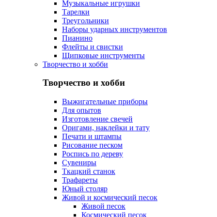
Музыкальные игрушки
Тарелки
Треугольники
Наборы ударных инструментов
Пианино
Флейты и свистки
Щипковые инструменты
Творчество и хобби
Творчество и хобби
Выжигательные приборы
Для опытов
Изготовление свечей
Оригами, наклейки и тату
Печати и штампы
Рисование песком
Роспись по дереву
Сувениры
Ткацкий станок
Трафареты
Юный столяр
Живой и космический песок
Живой песок
Космический песок