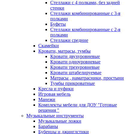
Стеллажи с 4 полками, без задней
стенки
Стеллажи комбинированные с 3-я
полками
Буфеты
Стеллажи комбинированные с 2-я
полками
Стеллажи средние
Скамейки
Кровати, матрасы, тумбы
Кровати двухуровневые
Кровати одноуровневые
Кровати трехуровневые
Кровати штабелируемые
Матрасы , наматрасники, простыни
Тумбы прикроватные
Кресла и пуфики
Игровая мебель
Манежи
Комплекты мебели для ДОУ "Готовые
решения "
Музыкальные инструменты
Музыкальные ложки
Барабаны
Бубенцы и джинглстики