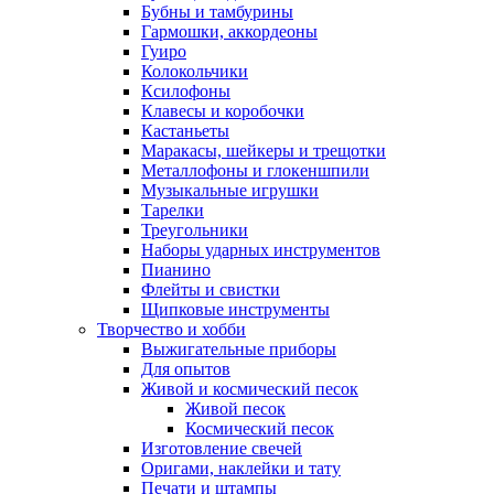
Бубны и тамбурины
Гармошки, аккордеоны
Гуиро
Колокольчики
Ксилофоны
Клавесы и коробочки
Кастаньеты
Маракасы, шейкеры и трещотки
Металлофоны и глокеншпили
Музыкальные игрушки
Тарелки
Треугольники
Наборы ударных инструментов
Пианино
Флейты и свистки
Щипковые инструменты
Творчество и хобби
Выжигательные приборы
Для опытов
Живой и космический песок
Живой песок
Космический песок
Изготовление свечей
Оригами, наклейки и тату
Печати и штампы