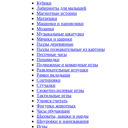
Кубики
Лабиринты для малышей
Магнитные истории
Матрешки
Машинки и паровозики
Мозаики
Музыкальные шкатулки
Мячики и шарики
Пазлы деревянные
Пазлы познавательные из картоны
Песочные часы
Пирамидки
Подвижные и командные игры
Развлекательные игрушки
Рамки вкладыши
Сортировки
Стучалки
Сюжетно-ролевые игры
Тактильные игры
Учимся считать
Фигурки животных
Часы обучающие
Шахматы, шашки и нарды
Шнуровки и нанизывания
Игры