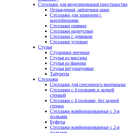
Стеллажи для моделирования пространства
Ограждения ,заборчики,арки
Стеллажи для хранения с
контейнерами
Стеллажи прямые
Стеллажи радиусные
Стеллажи с домиком
Стеллажи угловые
Стулья
Стульчики реечные
Стулья из массива
Стулья из фанеры
Стулья регулируемые
Табуреты
Стеллажи
Стеллажи для сенсорного материалы
Стеллажи с 4 полками и задней
стенкой
Стеллажи с 4 полками, без задней
стенки
Стеллажи комбинированные с 3-я
полками
Буфеты
Стеллажи комбинированные с 2-я
полками