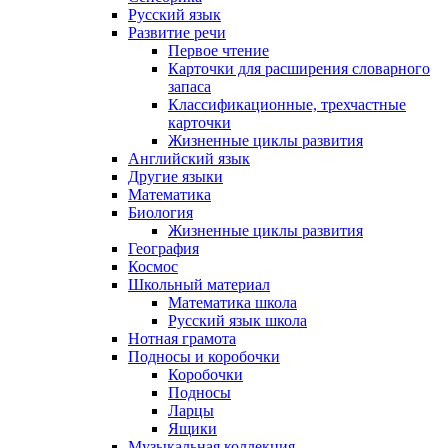
Русский язык
Развитие речи
Первое чтение
Карточки для расширения словарного
запаса
Классификационные, трехчастные
карточки
Жизненные циклы развития
Английский язык
Другие языки
Математика
Биология
Жизненные циклы развития
География
Космос
Школьный материал
Математика школа
Русский язык школа
Нотная грамота
Подносы и коробочки
Коробочки
Подносы
Ларцы
Ящики
Музыкальная коллекция