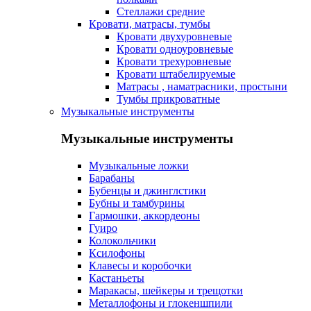
Стеллажи средние
Кровати, матрасы, тумбы
Кровати двухуровневые
Кровати одноуровневые
Кровати трехуровневые
Кровати штабелируемые
Матрасы , наматрасники, простыни
Тумбы прикроватные
Музыкальные инструменты
Музыкальные инструменты
Музыкальные ложки
Барабаны
Бубенцы и джинглстики
Бубны и тамбурины
Гармошки, аккордеоны
Гуиро
Колокольчики
Ксилофоны
Клавесы и коробочки
Кастаньеты
Маракасы, шейкеры и трещотки
Металлофоны и глокеншпили