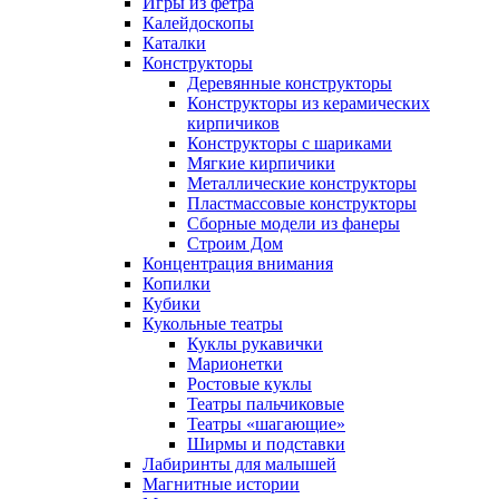
Игры из фетра
Калейдоскопы
Каталки
Конструкторы
Деревянные конструкторы
Конструкторы из керамических
кирпичиков
Конструкторы с шариками
Мягкие кирпичики
Металлические конструкторы
Пластмассовые конструкторы
Сборные модели из фанеры
Строим Дом
Концентрация внимания
Копилки
Кубики
Кукольные театры
Куклы рукавички
Марионетки
Ростовые куклы
Театры пальчиковые
Театры «шагающие»
Ширмы и подставки
Лабиринты для малышей
Магнитные истории