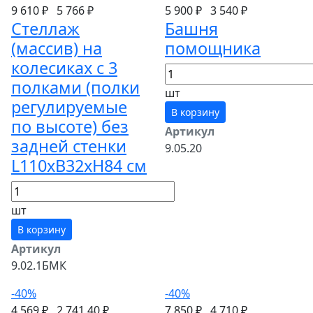
9 610 ₽
5 766 ₽
5 900 ₽
3 540 ₽
Стеллаж
Башня
(массив) на
помощника
колесиках с 3
полками (полки
шт
регулируемые
В корзину
по высоте) без
Артикул
задней стенки
9.05.20
L110хВ32хН84 см
шт
В корзину
Артикул
9.02.1БМК
-40%
-40%
4 569 ₽
2 741.40 ₽
7 850 ₽
4 710 ₽