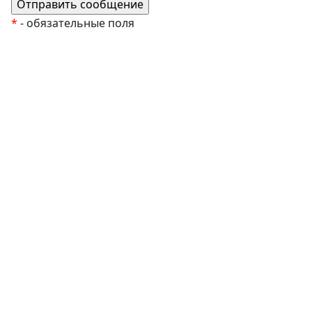
*
- обязательные поля
EzyRoller
К Новому Году
Распродажа
Комплекты и наборы
Подарочные сертификаты
Монтессори материалы
Кабинет психолога
Робототехника
Авторские методики