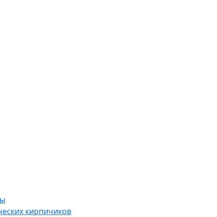
ры
ческих кирпичиков