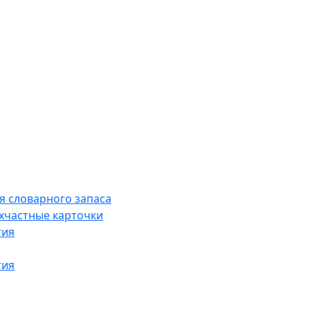
я словарного запаса
хчастные карточки
тия
тия