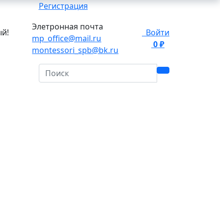
Регистрация
Элетронная почта
ый!
Войти
mp_office@mail.ru
0 ₽
0
montessori_spb@bk.ru