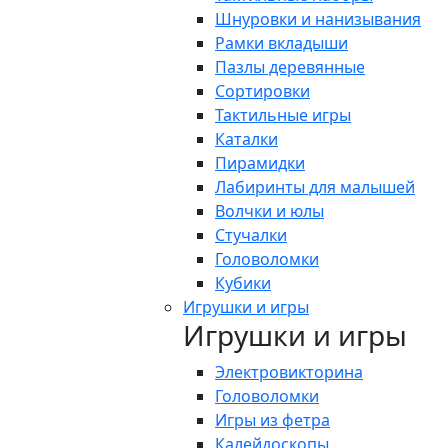
Шнуровки и нанизывания
Рамки вкладыши
Пазлы деревянные
Сортировки
Тактильные игры
Каталки
Пирамидки
Лабиринты для малышей
Волчки и юлы
Стучалки
Головоломки
Кубики
Игрушки и игры
Игрушки и игры
Электровикторина
Головоломки
Игры из фетра
Калейдоскопы