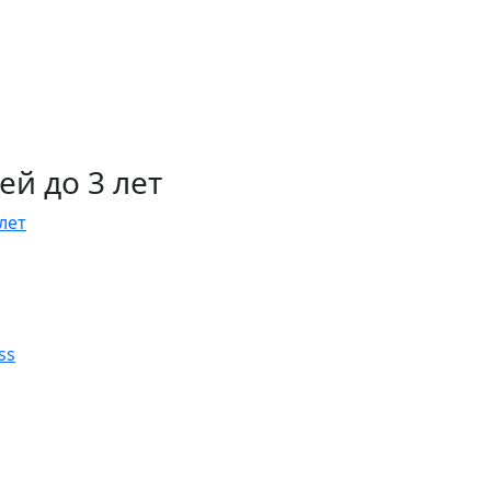
й до 3 лет
лет
ss