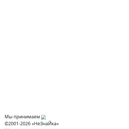
Детская мебель
Музыкальные инструменты
Творчество и хобби
Физкультурное оборудование
Оснащение дошкольных учреждений
О нас
Оплата
Доставка и самовывоз
Оптовикам
Контакты
Мы принимаем
©2001-2026 «НеЗнаЙка»