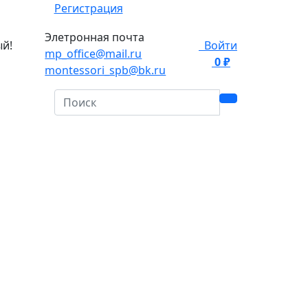
Регистрация
Элетронная почта
ый!
Войти
mp_office@mail.ru
0 ₽
0
montessori_spb@bk.ru