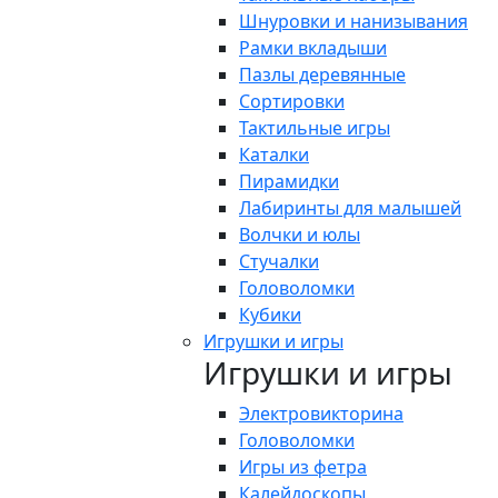
Шнуровки и нанизывания
Рамки вкладыши
Пазлы деревянные
Сортировки
Тактильные игры
Каталки
Пирамидки
Лабиринты для малышей
Волчки и юлы
Стучалки
Головоломки
Кубики
Игрушки и игры
Игрушки и игры
Электровикторина
Головоломки
Игры из фетра
Калейдоскопы