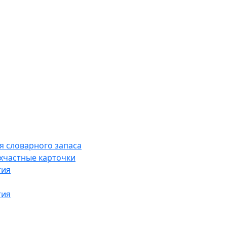
я словарного запаса
хчастные карточки
тия
тия