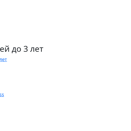
й до 3 лет
лет
ss