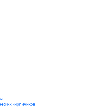
ры
ческих кирпичиков