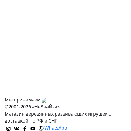
Творчество и хобби
Физкультурное оборудование
Оснащение дошкольных учреждений
О нас
Оплата
Доставка и самовывоз
Оптовикам
Контакты
Мы принимаем
©2001-2026 «НеЗнаЙка»
Магазин деревянных развивающих игрушек с
доставкой по РФ и СНГ
WhatsApp