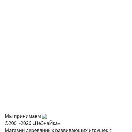
Детская мебель
Музыкальные инструменты
Творчество и хобби
Физкультурное оборудование
Оснащение дошкольных учреждений
О нас
Оплата
Доставка и самовывоз
Оптовикам
Контакты
Мы принимаем
©2001-2026 «НеЗнаЙка»
Магазин деревянных развивающих игрушек с