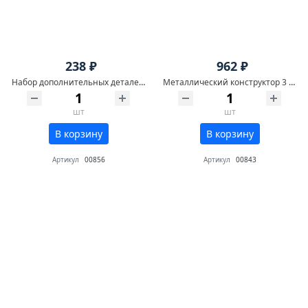
238 ₽
962 ₽
Набор дополнительных деталей к металлическому конструктору для уроков труда №2
Металлический конструктор 3 для уроков труда
шт
шт
В корзину
В корзину
Артикул
00856
Артикул
00843