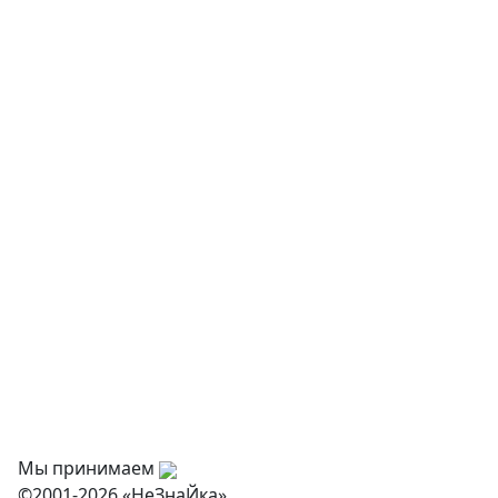
Детская мебель
Музыкальные инструменты
Творчество и хобби
Физкультурное оборудование
Оснащение дошкольных учреждений
О нас
Оплата
Доставка и самовывоз
Оптовикам
Контакты
Мы принимаем
©2001-2026 «НеЗнаЙка»