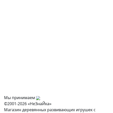
Музыкальные инструменты
Творчество и хобби
Физкультурное оборудование
Оснащение дошкольных учреждений
О нас
Оплата
Доставка и самовывоз
Оптовикам
Контакты
Мы принимаем
©2001-2026 «НеЗнаЙка»
Магазин деревянных развивающих игрушек с