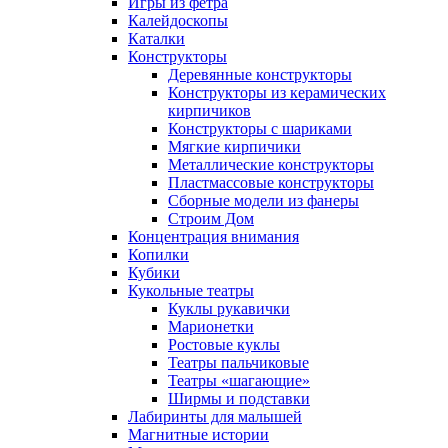
Игры из фетра
Калейдоскопы
Каталки
Конструкторы
Деревянные конструкторы
Конструкторы из керамических
кирпичиков
Конструкторы с шариками
Мягкие кирпичики
Металлические конструкторы
Пластмассовые конструкторы
Сборные модели из фанеры
Строим Дом
Концентрация внимания
Копилки
Кубики
Кукольные театры
Куклы рукавички
Марионетки
Ростовые куклы
Театры пальчиковые
Театры «шагающие»
Ширмы и подставки
Лабиринты для малышей
Магнитные истории