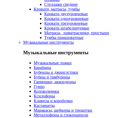
Стеллажи средние
Кровати, матрасы, тумбы
Кровати двухуровневые
Кровати одноуровневые
Кровати трехуровневые
Кровати штабелируемые
Матрасы , наматрасники, простыни
Тумбы прикроватные
Музыкальные инструменты
Музыкальные инструменты
Музыкальные ложки
Барабаны
Бубенцы и джинглстики
Бубны и тамбурины
Гармошки, аккордеоны
Гуиро
Колокольчики
Ксилофоны
Клавесы и коробочки
Кастаньеты
Маракасы, шейкеры и трещотки
Металлофоны и глокеншпили