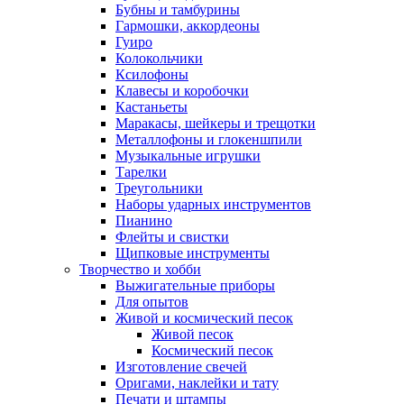
Бубны и тамбурины
Гармошки, аккордеоны
Гуиро
Колокольчики
Ксилофоны
Клавесы и коробочки
Кастаньеты
Маракасы, шейкеры и трещотки
Металлофоны и глокеншпили
Музыкальные игрушки
Тарелки
Треугольники
Наборы ударных инструментов
Пианино
Флейты и свистки
Щипковые инструменты
Творчество и хобби
Выжигательные приборы
Для опытов
Живой и космический песок
Живой песок
Космический песок
Изготовление свечей
Оригами, наклейки и тату
Печати и штампы