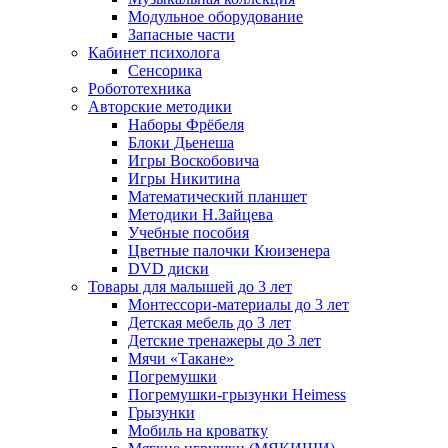
Модульное оборудование
Запасные части
Кабинет психолога
Сенсорика
Робототехника
Авторские методики
Наборы Фрёбеля
Блоки Дьенеша
Игры Воскобовича
Игры Никитина
Математический планшет
Методики Н.Зайцева
Учебные пособия
Цветные палочки Кюизенера
DVD диски
Товары для малышей до 3 лет
Монтессори-материалы до 3 лет
Детская мебель до 3 лет
Детские тренажеры до 3 лет
Мячи «Такане»
Погремушки
Погремушки-грызунки Heimess
Грызунки
Мобиль на кроватку