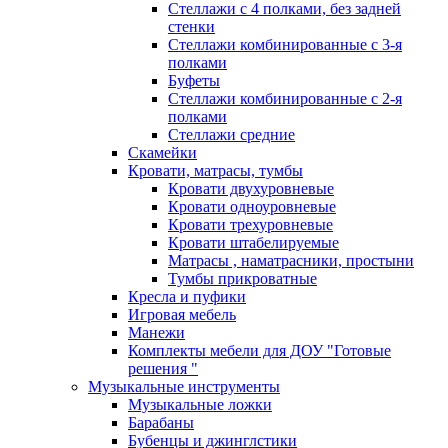
Стеллажи с 4 полками, без задней
стенки
Стеллажи комбинированные с 3-я
полками
Буфеты
Стеллажи комбинированные с 2-я
полками
Стеллажи средние
Скамейки
Кровати, матрасы, тумбы
Кровати двухуровневые
Кровати одноуровневые
Кровати трехуровневые
Кровати штабелируемые
Матрасы , наматрасники, простыни
Тумбы прикроватные
Кресла и пуфики
Игровая мебель
Манежи
Комплекты мебели для ДОУ "Готовые
решения "
Музыкальные инструменты
Музыкальные ложки
Барабаны
Бубенцы и джинглстики