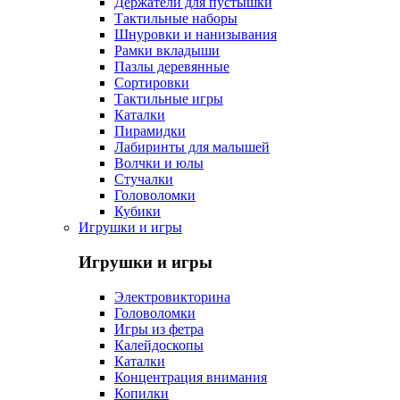
Держатели для пустышки
Тактильные наборы
Шнуровки и нанизывания
Рамки вкладыши
Пазлы деревянные
Сортировки
Тактильные игры
Каталки
Пирамидки
Лабиринты для малышей
Волчки и юлы
Стучалки
Головоломки
Кубики
Игрушки и игры
Игрушки и игры
Электровикторина
Головоломки
Игры из фетра
Калейдоскопы
Каталки
Концентрация внимания
Копилки