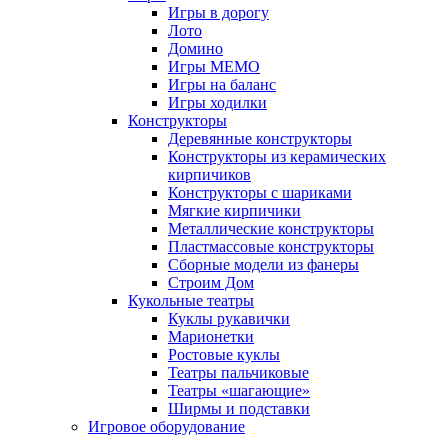
Игры в дорогу
Лото
Домино
Игры МЕМО
Игры на баланс
Игры ходилки
Конструкторы
Деревянные конструкторы
Конструкторы из керамических
кирпичиков
Конструкторы с шариками
Мягкие кирпичики
Металлические конструкторы
Пластмассовые конструкторы
Сборные модели из фанеры
Строим Дом
Кукольные театры
Куклы рукавички
Марионетки
Ростовые куклы
Театры пальчиковые
Театры «шагающие»
Ширмы и подставки
Игровое оборудование