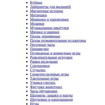
Кубики
Лабиринты для малышей
Магнитные истории
Матрешки
Машинки и паровозики
Мозаики
Музыкальные шкатулки
Мячики и шарики
Пазлы деревянные
Пазлы познавательные из картоны
Песочные часы
Пирамидки
Подвижные и командные игры
Развлекательные игрушки
Рамки вкладыши
Сортировки
Стучалки
Сюжетно-ролевые игры
Тактильные игры
Учимся считать
Фигурки животных
Часы обучающие
Шахматы, шашки и нарды
Шнуровки и нанизывания
Игры