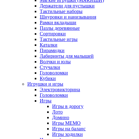
Мягкие игрушки (МЯКИШИ)
Держатели для пустышки
Тактильные наборы
Шнуровки и нанизывания
Рамки вкладыши
Пазлы деревянные
Сортировки
Тактильные игры
Каталки
Пирамидки
Лабиринты для малышей
Волчки и юлы
Стучалки
Головоломки
Кубики
Игрушки и игры
Электровикторина
Головоломки
Игры
Игры в дорогу
Лото
Домино
Игры МЕМО
Игры на баланс
Игры ходилки