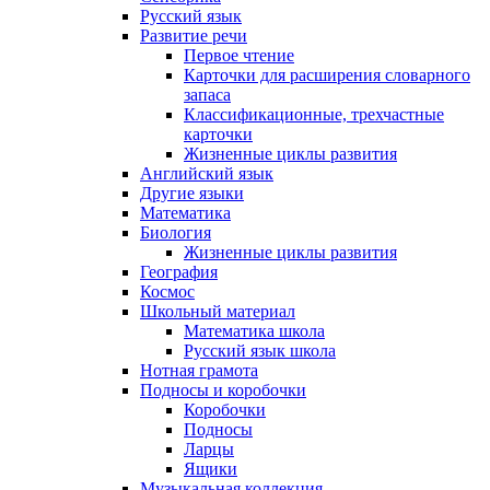
Русский язык
Развитие речи
Первое чтение
Карточки для расширения словарного
запаса
Классификационные, трехчастные
карточки
Жизненные циклы развития
Английский язык
Другие языки
Математика
Биология
Жизненные циклы развития
География
Космос
Школьный материал
Математика школа
Русский язык школа
Нотная грамота
Подносы и коробочки
Коробочки
Подносы
Ларцы
Ящики
Музыкальная коллекция