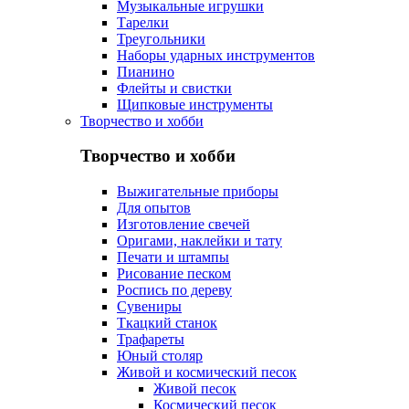
Музыкальные игрушки
Тарелки
Треугольники
Наборы ударных инструментов
Пианино
Флейты и свистки
Щипковые инструменты
Творчество и хобби
Творчество и хобби
Выжигательные приборы
Для опытов
Изготовление свечей
Оригами, наклейки и тату
Печати и штампы
Рисование песком
Роспись по дереву
Сувениры
Ткацкий станок
Трафареты
Юный столяр
Живой и космический песок
Живой песок
Космический песок