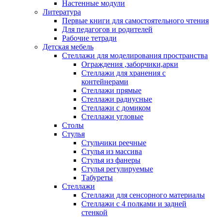
Настенные модули
Литература
Первые книги для самостоятельного чтения
Для педагогов и родителей
Рабочие тетради
Детская мебель
Стеллажи для моделирования пространства
Ограждения ,заборчики,арки
Стеллажи для хранения с
контейнерами
Стеллажи прямые
Стеллажи радиусные
Стеллажи с домиком
Стеллажи угловые
Столы
Стулья
Стульчики реечные
Стулья из массива
Стулья из фанеры
Стулья регулируемые
Табуреты
Стеллажи
Стеллажи для сенсорного материалы
Стеллажи с 4 полками и задней
стенкой