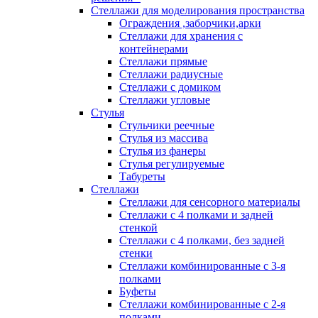
Стеллажи для моделирования пространства
Ограждения ,заборчики,арки
Стеллажи для хранения с
контейнерами
Стеллажи прямые
Стеллажи радиусные
Стеллажи с домиком
Стеллажи угловые
Стулья
Стульчики реечные
Стулья из массива
Стулья из фанеры
Стулья регулируемые
Табуреты
Стеллажи
Стеллажи для сенсорного материалы
Стеллажи с 4 полками и задней
стенкой
Стеллажи с 4 полками, без задней
стенки
Стеллажи комбинированные с 3-я
полками
Буфеты
Стеллажи комбинированные с 2-я
полками