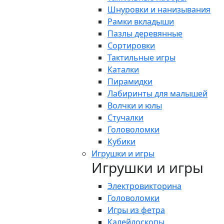
Шнуровки и нанизывания
Рамки вкладыши
Пазлы деревянные
Сортировки
Тактильные игры
Каталки
Пирамидки
Лабиринты для малышей
Волчки и юлы
Стучалки
Головоломки
Кубики
Игрушки и игры
Игрушки и игры
Электровикторина
Головоломки
Игры из фетра
Калейдоскопы