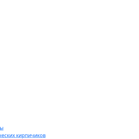
ры
ческих кирпичиков