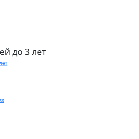
й до 3 лет
лет
ss