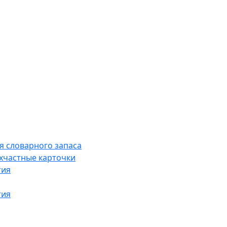
я словарного запаса
хчастные карточки
тия
тия