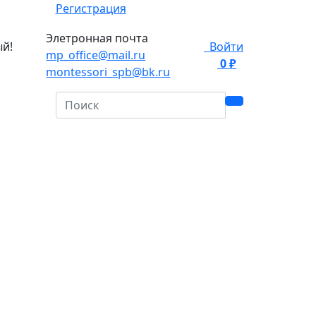
Регистрация
Элетронная почта
ый!
Войти
mp_office@mail.ru
0 ₽
0
montessori_spb@bk.ru