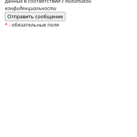
данных в соответствии
с политикой
конфиденциальности
*
- обязательные поля
EzyRoller
К Новому Году
Распродажа
Комплекты и наборы
Подарочные сертификаты
Монтессори материалы
Кабинет психолога
Робототехника