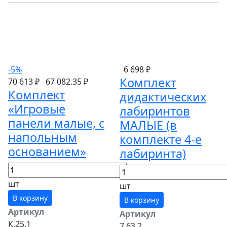
-5%
6 698 ₽
Комплект
70 613 ₽
67 082.35 ₽
Комплект
дидактических
«Игровые
лабиринтов
панели малые, с
МАЛЫЕ (в
напольным
комплекте 4-е
основанием»
лабиринта)
шт
шт
В корзину
В корзину
Артикул
Артикул
К.25.1
7.63.2