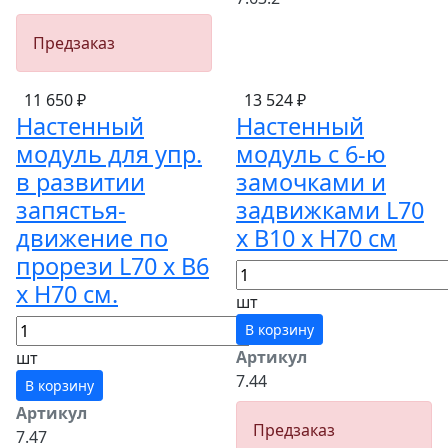
Предзаказ
11 650 ₽
13 524 ₽
Настенный
Настенный
модуль для упр.
модyль с 6-ю
в развитии
замочками и
запястья-
задвижками L70
движение по
х B10 х H70 см
прорези L70 х B6
х H70 см.
шт
В корзину
Артикул
шт
7.44
В корзину
Артикул
Предзаказ
7.47