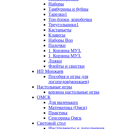
Наборы
Тамбурины и бубны
Тарелки1
Тон-блоки, коробочки
Треугольники1
Кастаньеты
Клавесы
Наборы Boo
Палочки
1_Корзина МУЗ.
1_Корзина МУЗ.
Ложки
Флейты и свистки
ИП Монжаев
Пособия и игры для
логопедов(монжаев)
Настольные игры
корзина настольные игры
ОМСК
Для маленьких
Математика (Омск)
Практика
Сенсорика Омск
Световой стол
Инструменты и дополнения