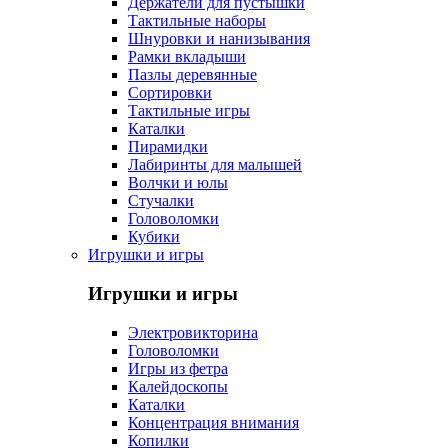
Держатели для пустышки
Тактильные наборы
Шнуровки и нанизывания
Рамки вкладыши
Пазлы деревянные
Сортировки
Тактильные игры
Каталки
Пирамидки
Лабиринты для малышей
Волчки и юлы
Стучалки
Головоломки
Кубики
Игрушки и игры
Игрушки и игры
Электровикторина
Головоломки
Игры из фетра
Калейдоскопы
Каталки
Концентрация внимания
Копилки