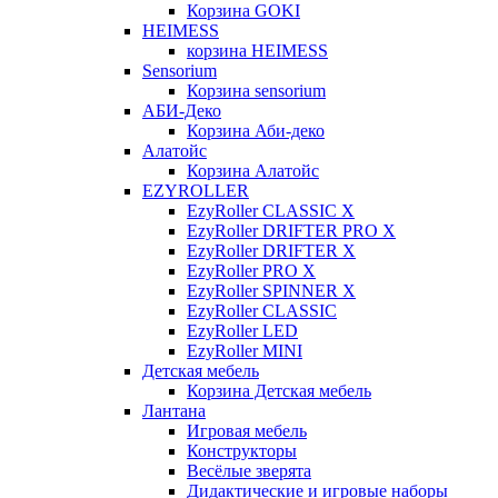
Корзина GOKI
HEIMESS
корзина HEIMESS
Sensorium
Корзина sensorium
АБИ-Деко
Корзина Аби-деко
Алатойс
Корзина Алатойс
EZYROLLER
EzyRoller CLASSIC X
EzyRoller DRIFTER PRO X
EzyRoller DRIFTER X
EzyRoller PRO X
EzyRoller SPINNER X
EzyRoller CLASSIC
EzyRoller LED
EzyRoller MINI
Детская мебель
Корзина Детская мебель
Лантана
Игровая мебель
Конструкторы
Весёлые зверята
Дидактические и игровые наборы