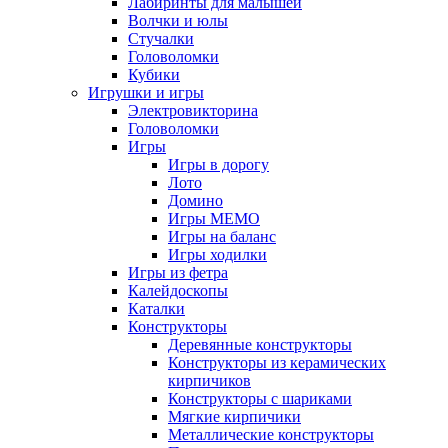
Лабиринты для малышей
Волчки и юлы
Стучалки
Головоломки
Кубики
Игрушки и игры
Электровикторина
Головоломки
Игры
Игры в дорогу
Лото
Домино
Игры МЕМО
Игры на баланс
Игры ходилки
Игры из фетра
Калейдоскопы
Каталки
Конструкторы
Деревянные конструкторы
Конструкторы из керамических
кирпичиков
Конструкторы с шариками
Мягкие кирпичики
Металлические конструкторы