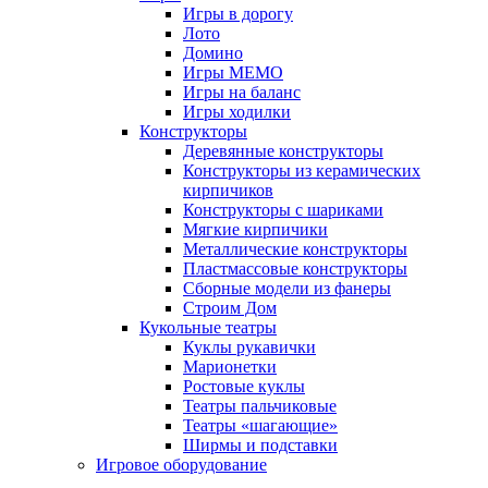
Игры в дорогу
Лото
Домино
Игры МЕМО
Игры на баланс
Игры ходилки
Конструкторы
Деревянные конструкторы
Конструкторы из керамических
кирпичиков
Конструкторы с шариками
Мягкие кирпичики
Металлические конструкторы
Пластмассовые конструкторы
Сборные модели из фанеры
Строим Дом
Кукольные театры
Куклы рукавички
Марионетки
Ростовые куклы
Театры пальчиковые
Театры «шагающие»
Ширмы и подставки
Игровое оборудование