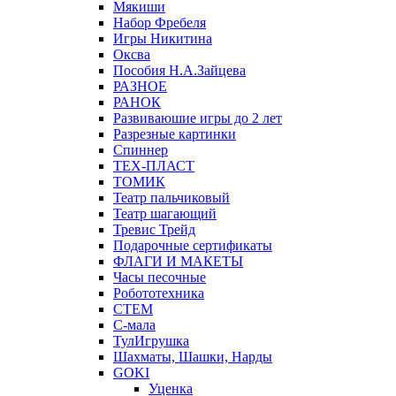
Мякиши
Набор Фребеля
Игры Никитина
Оксва
Пособия Н.А.Зайцева
РАЗНОЕ
РАНОК
Развиваюшие игры до 2 лет
Разрезные картинки
Спиннер
ТЕХ-ПЛАСТ
ТОМИК
Театр пальчиковый
Театр шагающий
Тревис Трейд
Подарочные сертификаты
ФЛАГИ И МАКЕТЫ
Часы песочные
Робототехника
СТЕМ
С-мала
ТулИгрушка
Шахматы, Шашки, Нарды
GOKI
Уценка