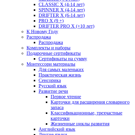
CLASSIC X (4-14 лет)
SPINNER X (4-14 лет)
DRIFTER X (6-14 лет)
PRO X (9 +)
DRIFTER PRO X (+10 лет)
К Новому Году
Распродажа
Распродажа
Комплекты и наборы
Подарочные сертификаты
Сертификаты на сумму
Монтессори материалы
Для самых маленьких
Практическая жизнь
Сенсорика
Русский язык
Развитие речи
Первое чтение
Карточки для расширения словарного
запаса
Классификационные, трехчастные
карточки
Жизненные циклы развития
Английский язык
Другие языки