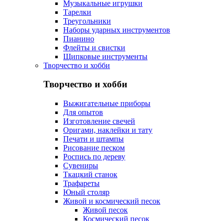
Музыкальные игрушки
Тарелки
Треугольники
Наборы ударных инструментов
Пианино
Флейты и свистки
Щипковые инструменты
Творчество и хобби
Творчество и хобби
Выжигательные приборы
Для опытов
Изготовление свечей
Оригами, наклейки и тату
Печати и штампы
Рисование песком
Роспись по дереву
Сувениры
Ткацкий станок
Трафареты
Юный столяр
Живой и космический песок
Живой песок
Космический песок