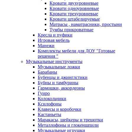
Кровати двухуровневые
Кровати одноуровневые
Кровати трехуровневые
Кровати штабелируемые
Матрасы , наматрасники, простыни
Тумбы прикроватные
Кресла и пуфики
Игровая мебель
Манежи
Комплекты мебели для ДОУ "Готовые
решения "
Музыкальные инструменты
Музыкальные ложки
Барабаны
Бубенцы и джинглстики
Бубны и тамбурины
Гармошки, аккордеоны
Гуиро
Колокольчики
Ксилофоны
Клавесы и коробочки
Кастаньеты
Маракасы, шейкеры и трещотки
Металлофоны и глокеншпили
Музыкальные игрушки