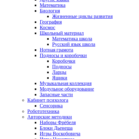
Математика
Биология
Жизненные циклы развития
География
Космос
Школьный материал
Математика школа
Русский язык школа
Нотная грамота
Подносы и коробочки
Коробочки
Подносы
Ларцы
Ящики
Музыкальная коллекция
Модульное оборудование
Запасные части
Кабинет психолога
Сенсорика
Робототехника
Авторские методики
Наборы Фрёбеля
Блоки Дьенеша
Игры Воскобовича