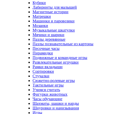
Кубики
Лабиринты для малышей
Магнитные истории
Матрешки
Машинки и паровозики
Мозаики
Музыкальные шкатулки
Мячики и шарики
Пазлы деревянные
Пазлы познавательные из картоны
Песочные часы
Пирамидки
Подвижные и командные игры
Развлекательные игрушки
Рамки вкладыши
Сортировки
Стучалки
Сюжетно-ролевые игры
Тактильные игры
Учимся считать
Фигурки животных
Часы обучающие
Шахматы, шашки и нарды
Шнуровки и нанизывания
Игры