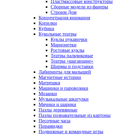
Пластмассовые конструкторы
Сборные модели из фанеры
Строим Дом
Концентрация внимания
Копилки
Кубики
Кукольные театры
Куклы рукавички
Марионетки
Ростовые куклы
Театры пальчиковые
Театры «шагающие»
Ширмы и подставки
Лабиринты для малышей
Магнитные истории
Матрешки
Машинки и паровозики
Мозаики
Музыкальные шкатулки
Мячики и шарики
Пазлы деревянные
Пазлы познавательные из картоны
Песочные часы
Пирамидки
Подвижные и командные игры