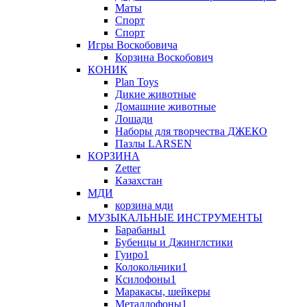
Маты
Спорт
Спорт
Игры Воскобовича
Корзина Воскобович
КОНИК
Plan Toys
Дикие животные
Домашние животные
Лошади
Наборы для творчества ДЖЕКО
Пазлы LARSEN
КОРЗИНА
Zetter
Казахстан
МДИ
корзина мди
МУЗЫКАЛЬНЫЕ ИНСТРУМЕНТЫ
Барабаны1
Бубенцы и Джинглстики
Гуиро1
Колокольчики1
Ксилофоны1
Маракасы, шейкеры
Металлофоны1