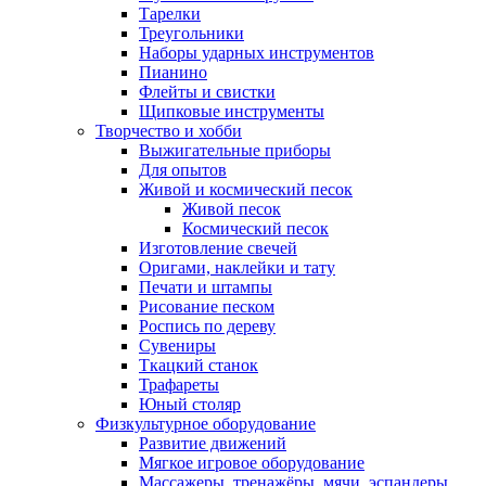
Тарелки
Треугольники
Наборы ударных инструментов
Пианино
Флейты и свистки
Щипковые инструменты
Творчество и хобби
Выжигательные приборы
Для опытов
Живой и космический песок
Живой песок
Космический песок
Изготовление свечей
Оригами, наклейки и тату
Печати и штампы
Рисование песком
Роспись по дереву
Сувениры
Ткацкий станок
Трафареты
Юный столяр
Физкультурное оборудование
Развитие движений
Мягкое игровое оборудование
Массажеры, тренажёры, мячи, эспандеры,