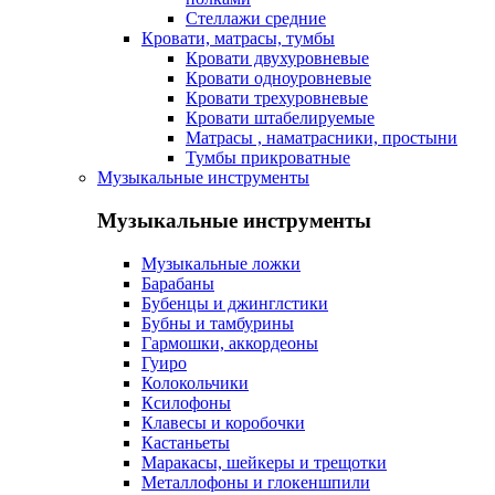
Стеллажи средние
Кровати, матрасы, тумбы
Кровати двухуровневые
Кровати одноуровневые
Кровати трехуровневые
Кровати штабелируемые
Матрасы , наматрасники, простыни
Тумбы прикроватные
Музыкальные инструменты
Музыкальные инструменты
Музыкальные ложки
Барабаны
Бубенцы и джинглстики
Бубны и тамбурины
Гармошки, аккордеоны
Гуиро
Колокольчики
Ксилофоны
Клавесы и коробочки
Кастаньеты
Маракасы, шейкеры и трещотки
Металлофоны и глокеншпили