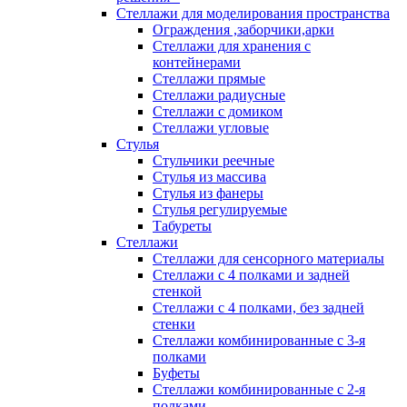
Стеллажи для моделирования пространства
Ограждения ,заборчики,арки
Стеллажи для хранения с
контейнерами
Стеллажи прямые
Стеллажи радиусные
Стеллажи с домиком
Стеллажи угловые
Стулья
Стульчики реечные
Стулья из массива
Стулья из фанеры
Стулья регулируемые
Табуреты
Стеллажи
Стеллажи для сенсорного материалы
Стеллажи с 4 полками и задней
стенкой
Стеллажи с 4 полками, без задней
стенки
Стеллажи комбинированные с 3-я
полками
Буфеты
Стеллажи комбинированные с 2-я
полками