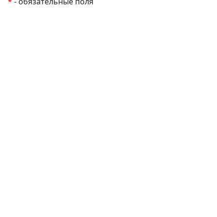
*
- обязательные поля
EzyRoller
К Новому Году
Распродажа
Комплекты и наборы
Подарочные сертификаты
Монтессори материалы
Кабинет психолога
Робототехника
Авторские методики
Товары для малышей до 3 лет