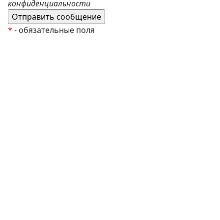
конфиденциальности
*
- обязательные поля
EzyRoller
К Новому Году
Распродажа
Комплекты и наборы
Подарочные сертификаты
Монтессори материалы
Кабинет психолога
Робототехника