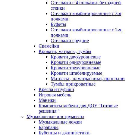
Стеллажи с 4 полками, без задней
стенки
Стеллажи комбинированные с 3-я
полками
Буфеты
Стеллажи комбинированные с 2-я
полками
Стеллажи средние
Скамейки
Кровати, матрасы, тумбы
Кровати двухуровневые
Кровати одноуровневые
Кровати трехуровневые
Кровати штабелируемые
Матрасы , наматрасники, простыни
Тумбы прикроватные
Кресла и пуфики
Игровая мебель
Манежи
Комплекты мебели для ДОУ "Готовые
решения "
Музыкальные инструменты
Музыкальные ложки
Барабаны
Бубенцы и джинглстики