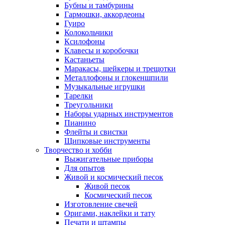
Бубны и тамбурины
Гармошки, аккордеоны
Гуиро
Колокольчики
Ксилофоны
Клавесы и коробочки
Кастаньеты
Маракасы, шейкеры и трещотки
Металлофоны и глокеншпили
Музыкальные игрушки
Тарелки
Треугольники
Наборы ударных инструментов
Пианино
Флейты и свистки
Щипковые инструменты
Творчество и хобби
Выжигательные приборы
Для опытов
Живой и космический песок
Живой песок
Космический песок
Изготовление свечей
Оригами, наклейки и тату
Печати и штампы