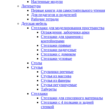
Настенные модули
Литература
Первые книги для самостоятельного чтения
Для педагогов и родителей
Рабочие тетради
Детская мебель
Стеллажи для моделирования пространства
Ограждения ,заборчики,арки
Стеллажи для хранения с
контейнерами
Стеллажи прямые
Стеллажи радиусные
Стеллажи с домиком
Стеллажи угловые
Столы
Стулья
Стульчики реечные
Стулья из массива
Стулья из фанеры
Стулья регулируемые
Табуреты
Стеллажи
Стеллажи для сенсорного материалы
Стеллажи с 4 полками и задней
стенкой