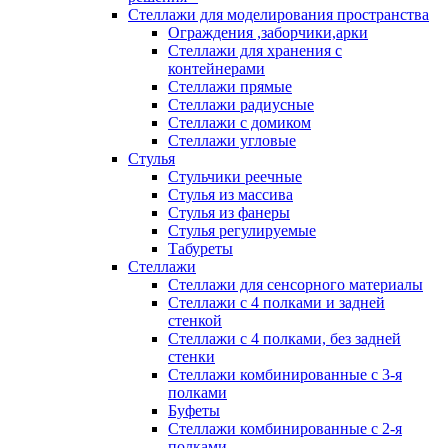
Стеллажи для моделирования пространства
Ограждения ,заборчики,арки
Стеллажи для хранения с
контейнерами
Стеллажи прямые
Стеллажи радиусные
Стеллажи с домиком
Стеллажи угловые
Стулья
Стульчики реечные
Стулья из массива
Стулья из фанеры
Стулья регулируемые
Табуреты
Стеллажи
Стеллажи для сенсорного материалы
Стеллажи с 4 полками и задней
стенкой
Стеллажи с 4 полками, без задней
стенки
Стеллажи комбинированные с 3-я
полками
Буфеты
Стеллажи комбинированные с 2-я
полками