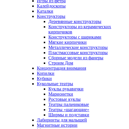
Игры из фетра
Калейдоскопы
Каталки
Конструкторы
Деревянные конструкторы
Конструкторы из керамических
кирпичиков
Конструкторы с шариками
Мягкие кирпичики
Металлические конструкторы
Пластмассовые конструкторы
Сборные модели из фанеры
Строим Дом
Концентрация внимания
Копилки
Кубики
Кукольные театры
Куклы рукавички
Марионетки
Ростовые куклы
Театры пальчиковые
Театры «шагающие»
Ширмы и подставки
Лабиринты для малышей
Магнитные истории