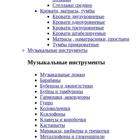
Стеллажи средние
Кровати, матрасы, тумбы
Кровати двухуровневые
Кровати одноуровневые
Кровати трехуровневые
Кровати штабелируемые
Матрасы , наматрасники, простыни
Тумбы прикроватные
Музыкальные инструменты
Музыкальные инструменты
Музыкальные ложки
Барабаны
Бубенцы и джинглстики
Бубны и тамбурины
Гармошки, аккордеоны
Гуиро
Колокольчики
Ксилофоны
Клавесы и коробочки
Кастаньеты
Маракасы, шейкеры и трещотки
Металлофоны и глокеншпили