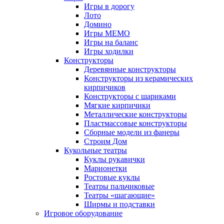
Игры в дорогу
Лото
Домино
Игры МЕМО
Игры на баланс
Игры ходилки
Конструкторы
Деревянные конструкторы
Конструкторы из керамических
кирпичиков
Конструкторы с шариками
Мягкие кирпичики
Металлические конструкторы
Пластмассовые конструкторы
Сборные модели из фанеры
Строим Дом
Кукольные театры
Куклы рукавички
Марионетки
Ростовые куклы
Театры пальчиковые
Театры «шагающие»
Ширмы и подставки
Игровое оборудование