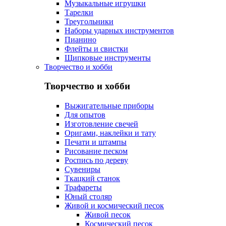
Музыкальные игрушки
Тарелки
Треугольники
Наборы ударных инструментов
Пианино
Флейты и свистки
Щипковые инструменты
Творчество и хобби
Творчество и хобби
Выжигательные приборы
Для опытов
Изготовление свечей
Оригами, наклейки и тату
Печати и штампы
Рисование песком
Роспись по дереву
Сувениры
Ткацкий станок
Трафареты
Юный столяр
Живой и космический песок
Живой песок
Космический песок