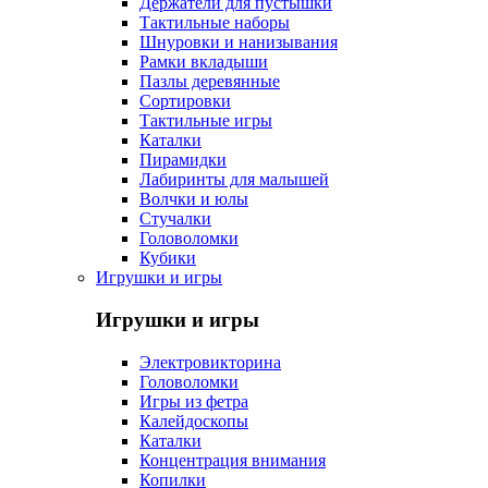
Держатели для пустышки
Тактильные наборы
Шнуровки и нанизывания
Рамки вкладыши
Пазлы деревянные
Сортировки
Тактильные игры
Каталки
Пирамидки
Лабиринты для малышей
Волчки и юлы
Стучалки
Головоломки
Кубики
Игрушки и игры
Игрушки и игры
Электровикторина
Головоломки
Игры из фетра
Калейдоскопы
Каталки
Концентрация внимания
Копилки