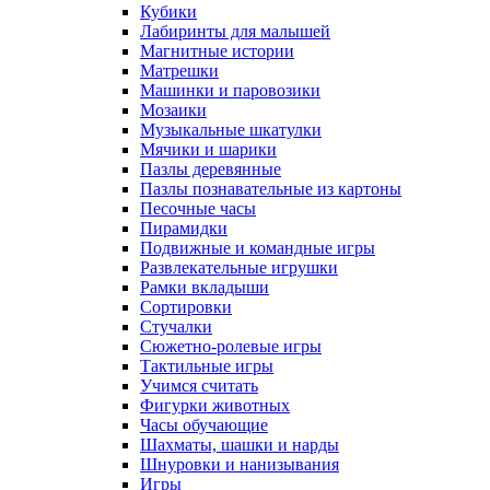
Кубики
Лабиринты для малышей
Магнитные истории
Матрешки
Машинки и паровозики
Мозаики
Музыкальные шкатулки
Мячики и шарики
Пазлы деревянные
Пазлы познавательные из картоны
Песочные часы
Пирамидки
Подвижные и командные игры
Развлекательные игрушки
Рамки вкладыши
Сортировки
Стучалки
Сюжетно-ролевые игры
Тактильные игры
Учимся считать
Фигурки животных
Часы обучающие
Шахматы, шашки и нарды
Шнуровки и нанизывания
Игры