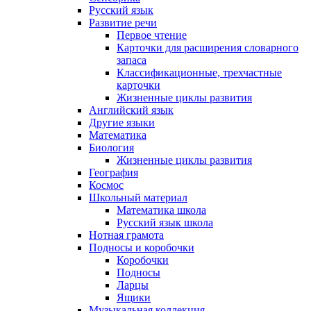
Русский язык
Развитие речи
Первое чтение
Карточки для расширения словарного
запаса
Классификационные, трехчастные
карточки
Жизненные циклы развития
Английский язык
Другие языки
Математика
Биология
Жизненные циклы развития
География
Космос
Школьный материал
Математика школа
Русский язык школа
Нотная грамота
Подносы и коробочки
Коробочки
Подносы
Ларцы
Ящики
Музыкальная коллекция