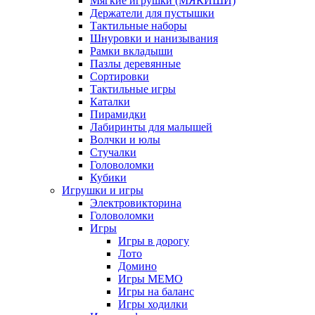
Мягкие игрушки (МЯКИШИ)
Держатели для пустышки
Тактильные наборы
Шнуровки и нанизывания
Рамки вкладыши
Пазлы деревянные
Сортировки
Тактильные игры
Каталки
Пирамидки
Лабиринты для малышей
Волчки и юлы
Стучалки
Головоломки
Кубики
Игрушки и игры
Электровикторина
Головоломки
Игры
Игры в дорогу
Лото
Домино
Игры МЕМО
Игры на баланс
Игры ходилки