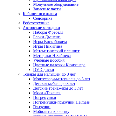
Модульное оборудование
Запасные части
Кабинет психолога
Сенсорика
Робототехника
Авторские методики
Наборы Фрёбеля
Блоки Дьенеша
Игры Воскобовича
Игры Никитина
Математический планшет
Методики Н.Зайцева
Учебные пособия
Цветные палочки Кюизенера
DVD диски
Товары для малышей до 3 лет
Монтессори-материалы до 3 лет
Детская мебель до 3 лет
Детские тренажеры до 3 лет
Мячи «Такане»
Погремушки
Погремушки-грызунки Heimess
Грызунки
Мобиль на кроватку