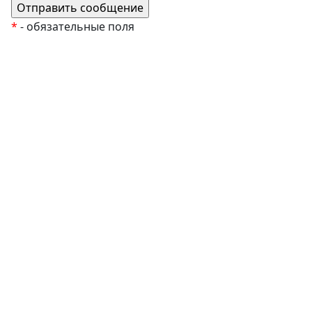
*
- обязательные поля
EzyRoller
К Новому Году
Распродажа
Комплекты и наборы
Подарочные сертификаты
Монтессори материалы
Кабинет психолога
Робототехника
Авторские методики