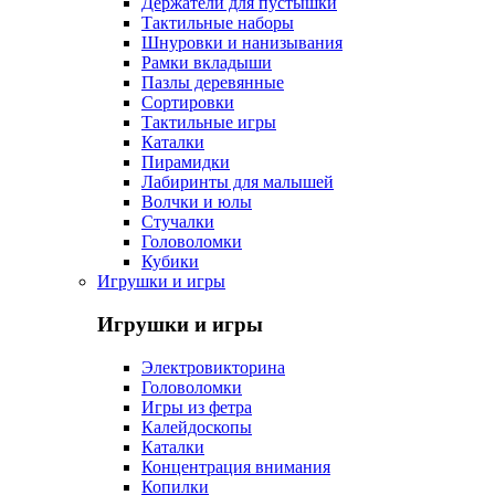
Держатели для пустышки
Тактильные наборы
Шнуровки и нанизывания
Рамки вкладыши
Пазлы деревянные
Сортировки
Тактильные игры
Каталки
Пирамидки
Лабиринты для малышей
Волчки и юлы
Стучалки
Головоломки
Кубики
Игрушки и игры
Игрушки и игры
Электровикторина
Головоломки
Игры из фетра
Калейдоскопы
Каталки
Концентрация внимания
Копилки