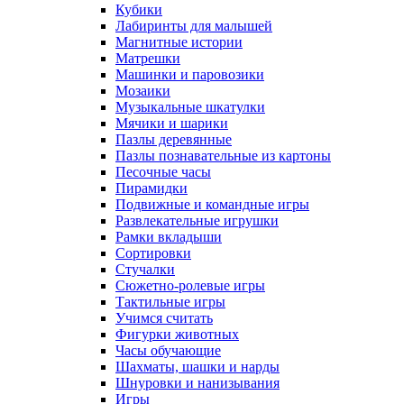
Кубики
Лабиринты для малышей
Магнитные истории
Матрешки
Машинки и паровозики
Мозаики
Музыкальные шкатулки
Мячики и шарики
Пазлы деревянные
Пазлы познавательные из картоны
Песочные часы
Пирамидки
Подвижные и командные игры
Развлекательные игрушки
Рамки вкладыши
Сортировки
Стучалки
Сюжетно-ролевые игры
Тактильные игры
Учимся считать
Фигурки животных
Часы обучающие
Шахматы, шашки и нарды
Шнуровки и нанизывания
Игры