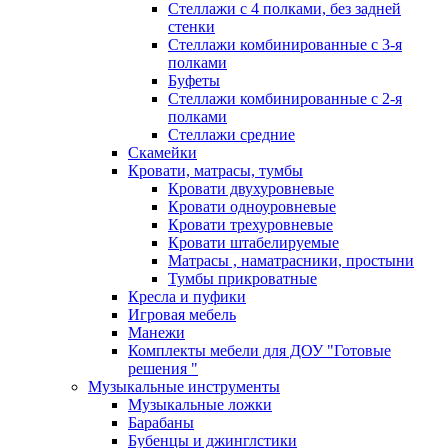
Стеллажи с 4 полками, без задней
стенки
Стеллажи комбинированные с 3-я
полками
Буфеты
Стеллажи комбинированные с 2-я
полками
Стеллажи средние
Скамейки
Кровати, матрасы, тумбы
Кровати двухуровневые
Кровати одноуровневые
Кровати трехуровневые
Кровати штабелируемые
Матрасы , наматрасники, простыни
Тумбы прикроватные
Кресла и пуфики
Игровая мебель
Манежи
Комплекты мебели для ДОУ "Готовые
решения "
Музыкальные инструменты
Музыкальные ложки
Барабаны
Бубенцы и джинглстики