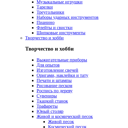
Музыкальные игрушки
Тарелки
Треугольники
Наборы ударных инструментов
Пианино
Флейты и свистки
Щипковые инструменты
Творчество и хобби
Творчество и хобби
Выжигательные приборы
Для опытов
Изготовление свечей
Оригами, наклейки и тату
Печати и штампы
Рисование песком
Роспись по дереву
Сувениры
Ткацкий станок
Трафареты
Юный столяр
Живой и космический песок
Живой песок
Космический песок