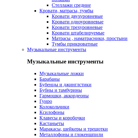
Стеллажи средние
Кровати, матрасы, тумбы
Кровати двухуровневые
Кровати одноуровневые
Кровати трехуровневые
Кровати штабелируемые
Матрасы , наматрасники, простыни
Тумбы прикроватные
Музыкальные инструменты
Музыкальные инструменты
Музыкальные ложки
Барабаны
Бубенцы и джинглстики
Бубны и тамбурины
Гармошки, аккордеоны
Гуиро
Колокольчики
Ксилофоны
Клавесы и коробочки
Кастаньеты
Маракасы, шейкеры и трещотки
Металлофоны и глокеншпили