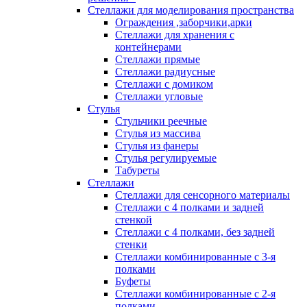
Стеллажи для моделирования пространства
Ограждения ,заборчики,арки
Стеллажи для хранения с
контейнерами
Стеллажи прямые
Стеллажи радиусные
Стеллажи с домиком
Стеллажи угловые
Стулья
Стульчики реечные
Стулья из массива
Стулья из фанеры
Стулья регулируемые
Табуреты
Стеллажи
Стеллажи для сенсорного материалы
Стеллажи с 4 полками и задней
стенкой
Стеллажи с 4 полками, без задней
стенки
Стеллажи комбинированные с 3-я
полками
Буфеты
Стеллажи комбинированные с 2-я
полками