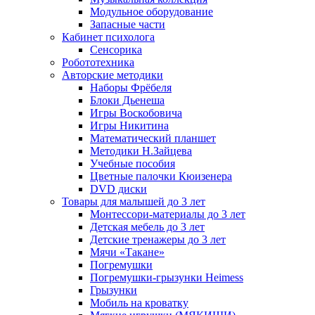
Модульное оборудование
Запасные части
Кабинет психолога
Сенсорика
Робототехника
Авторские методики
Наборы Фрёбеля
Блоки Дьенеша
Игры Воскобовича
Игры Никитина
Математический планшет
Методики Н.Зайцева
Учебные пособия
Цветные палочки Кюизенера
DVD диски
Товары для малышей до 3 лет
Монтессори-материалы до 3 лет
Детская мебель до 3 лет
Детские тренажеры до 3 лет
Мячи «Такане»
Погремушки
Погремушки-грызунки Heimess
Грызунки
Мобиль на кроватку