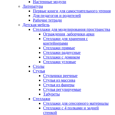
Настенные модули
Литература
Первые книги для самостоятельного чтения
Для педагогов и родителей
Рабочие тетради
Детская мебель
Стеллажи для моделирования пространства
Ограждения ,заборчики,арки
Стеллажи для хранения с
контейнерами
Стеллажи прямые
Стеллажи радиусные
Стеллажи с домиком
Стеллажи угловые
Столы
Стулья
Стульчики реечные
Стулья из массива
Стулья из фанеры
Стулья регулируемые
Табуреты
Стеллажи
Стеллажи для сенсорного материалы
Стеллажи с 4 полками и задней
стенкой