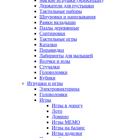
Мягкие игрушки (МЯКИШИ)
Держатели для пустышки
Тактильные наборы
Шнуровки и нанизывания
Рамки вкладыши
Пазлы деревянные
Сортировки
Тактильные игры
Каталки
Пирамидки
Лабиринты для малышей
Волчки и юлы
Стучалки
Головоломки
Кубики
Игрушки и игры
Электровикторина
Головоломки
Игры
Игры в дорогу
Лото
Домино
Игры МЕМО
Игры на баланс
Игры ходилки