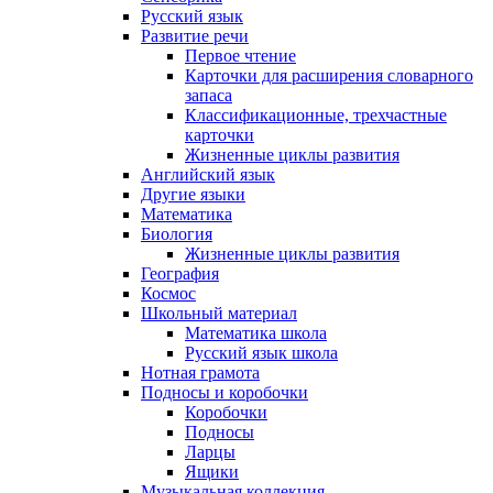
Русский язык
Развитие речи
Первое чтение
Карточки для расширения словарного
запаса
Классификационные, трехчастные
карточки
Жизненные циклы развития
Английский язык
Другие языки
Математика
Биология
Жизненные циклы развития
География
Космос
Школьный материал
Математика школа
Русский язык школа
Нотная грамота
Подносы и коробочки
Коробочки
Подносы
Ларцы
Ящики
Музыкальная коллекция