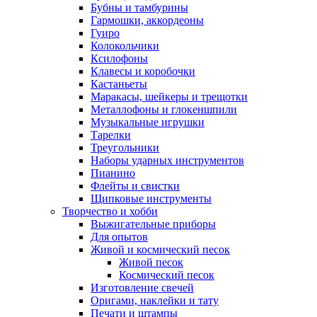
Бубны и тамбурины
Гармошки, аккордеоны
Гуиро
Колокольчики
Ксилофоны
Клавесы и коробочки
Кастаньеты
Маракасы, шейкеры и трещотки
Металлофоны и глокеншпили
Музыкальные игрушки
Тарелки
Треугольники
Наборы ударных инструментов
Пианино
Флейты и свистки
Щипковые инструменты
Творчество и хобби
Выжигательные приборы
Для опытов
Живой и космический песок
Живой песок
Космический песок
Изготовление свечей
Оригами, наклейки и тату
Печати и штампы