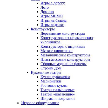
Игры в дорогу
Лото
Домино
Игры МЕМО
Игры на баланс
Игры ходилки
Конструкторы
Деревянные конструкторы
Конструкторы из керамических
кирпичиков
Конструкторы с шариками
Мягкие кирпичики
Металлические конструкторы
Пластмассовые конструкторы
Сборные модели из фанеры
Строим Дом
Кукольные театры
Куклы рукавички
Марионетки
Ростовые куклы
Театры пальчиковые
Театры «шагающие»
Ширмы и подставки
Игровое оборудование