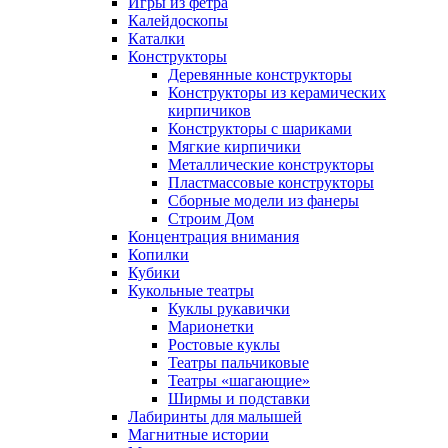
Игры из фетра
Калейдоскопы
Каталки
Конструкторы
Деревянные конструкторы
Конструкторы из керамических
кирпичиков
Конструкторы с шариками
Мягкие кирпичики
Металлические конструкторы
Пластмассовые конструкторы
Сборные модели из фанеры
Строим Дом
Концентрация внимания
Копилки
Кубики
Кукольные театры
Куклы рукавички
Марионетки
Ростовые куклы
Театры пальчиковые
Театры «шагающие»
Ширмы и подставки
Лабиринты для малышей
Магнитные истории