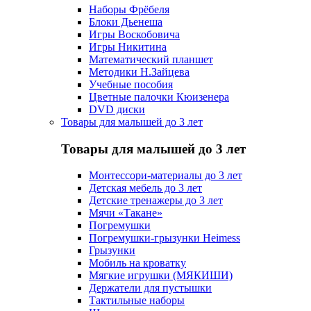
Наборы Фрёбеля
Блоки Дьенеша
Игры Воскобовича
Игры Никитина
Математический планшет
Методики Н.Зайцева
Учебные пособия
Цветные палочки Кюизенера
DVD диски
Товары для малышей до 3 лет
Товары для малышей до 3 лет
Монтессори-материалы до 3 лет
Детская мебель до 3 лет
Детские тренажеры до 3 лет
Мячи «Такане»
Погремушки
Погремушки-грызунки Heimess
Грызунки
Мобиль на кроватку
Мягкие игрушки (МЯКИШИ)
Держатели для пустышки
Тактильные наборы