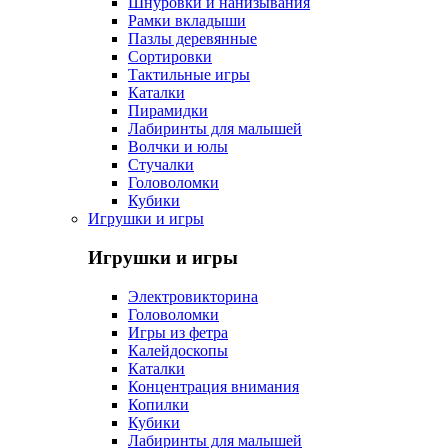
Шнуровки и нанизывания
Рамки вкладыши
Пазлы деревянные
Сортировки
Тактильные игры
Каталки
Пирамидки
Лабиринты для малышей
Волчки и юлы
Стучалки
Головоломки
Кубики
Игрушки и игры
Игрушки и игры
Электровикторина
Головоломки
Игры из фетра
Калейдоскопы
Каталки
Концентрация внимания
Копилки
Кубики
Лабиринты для малышей