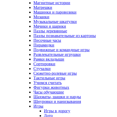
Магнитные истории
Матрешки
Машинки и паровозики
Мозаики
Музыкальные шкатулки
Мячики и шарики
Пазлы деревянные
Пазлы познавательные из картоны
Песочные часы
Пирамидки
Подвижные и командные игры
Развлекательные игрушки
Рамки вкладыши
Сортировки
Стучалки
Сюжетно-ролевые игры
Тактильные игры
Учимся считать
Фигурки животных
Часы обучающие
Шахматы, шашки и нарды
Шнуровки и нанизывания
Игры
Игры в дорогу
Лото