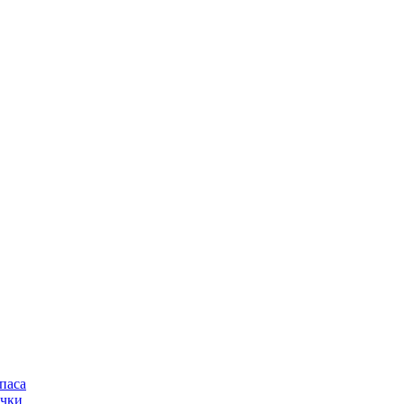
паса
очки