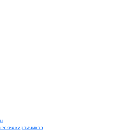
ры
ческих кирпичиков