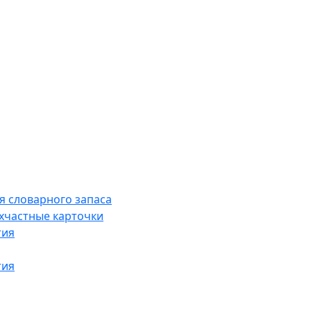
я словарного запаса
хчастные карточки
тия
тия