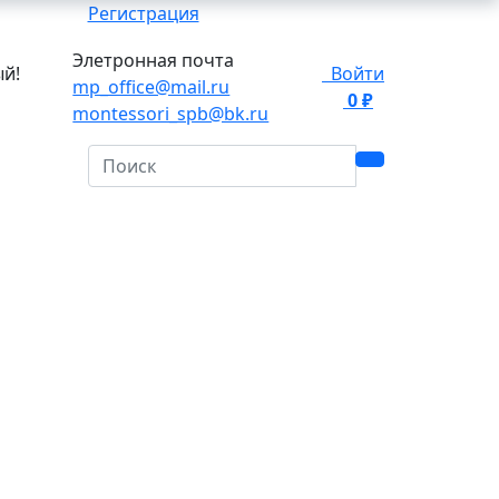
Регистрация
Элетронная почта
ый!
Войти
mp_office@mail.ru
0 ₽
0
montessori_spb@bk.ru