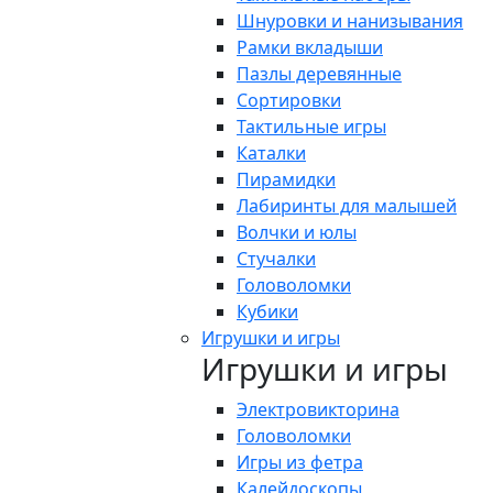
Шнуровки и нанизывания
Рамки вкладыши
Пазлы деревянные
Сортировки
Тактильные игры
Каталки
Пирамидки
Лабиринты для малышей
Волчки и юлы
Стучалки
Головоломки
Кубики
Игрушки и игры
Игрушки и игры
Электровикторина
Головоломки
Игры из фетра
Калейдоскопы