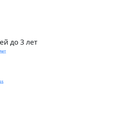
й до 3 лет
лет
ss