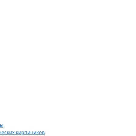
ры
ческих кирпичиков