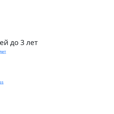
й до 3 лет
лет
ss