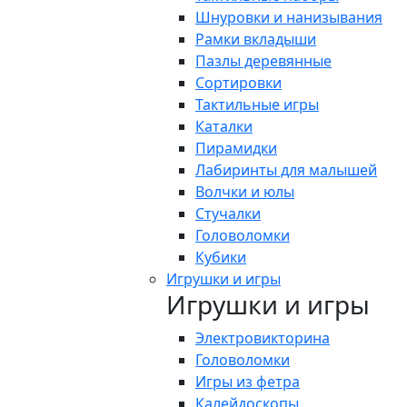
Шнуровки и нанизывания
Рамки вкладыши
Пазлы деревянные
Сортировки
Тактильные игры
Каталки
Пирамидки
Лабиринты для малышей
Волчки и юлы
Стучалки
Головоломки
Кубики
Игрушки и игры
Игрушки и игры
Электровикторина
Головоломки
Игры из фетра
Калейдоскопы