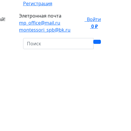
Регистрация
Элетронная почта
ый!
Войти
mp_office@mail.ru
0 ₽
0
montessori_spb@bk.ru