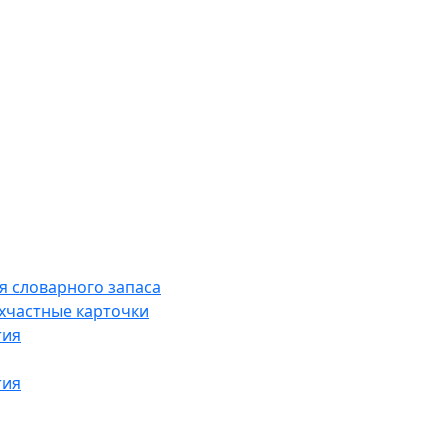
я словарного запаса
хчастные карточки
тия
тия