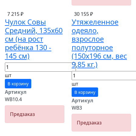
7 215 ₽
30 155 ₽
Чулок Совы
Утяжеленное
Средний, 135х60
одеяло,
см (на рост
взрослое
ребёнка 130 -
полуторное
145 см)
(150х196 см, вес
9,85 кг.)
шт
шт
В корзину
Артикул
В корзину
WB10.4
Артикул
WB3
Предзаказ
Предзаказ