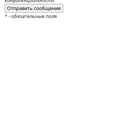
конфиденциальности
*
- обязательные поля
EzyRoller
К Новому Году
Распродажа
Комплекты и наборы
Подарочные сертификаты
Монтессори материалы
Кабинет психолога
Робототехника
Авторские методики