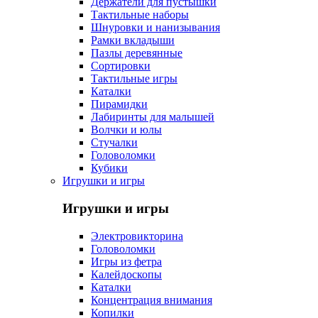
Держатели для пустышки
Тактильные наборы
Шнуровки и нанизывания
Рамки вкладыши
Пазлы деревянные
Сортировки
Тактильные игры
Каталки
Пирамидки
Лабиринты для малышей
Волчки и юлы
Стучалки
Головоломки
Кубики
Игрушки и игры
Игрушки и игры
Электровикторина
Головоломки
Игры из фетра
Калейдоскопы
Каталки
Концентрация внимания
Копилки