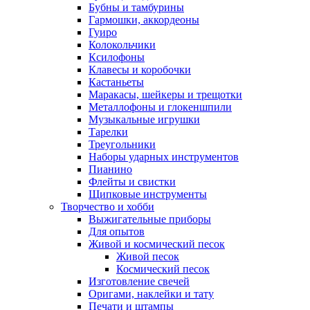
Бубны и тамбурины
Гармошки, аккордеоны
Гуиро
Колокольчики
Ксилофоны
Клавесы и коробочки
Кастаньеты
Маракасы, шейкеры и трещотки
Металлофоны и глокеншпили
Музыкальные игрушки
Тарелки
Треугольники
Наборы ударных инструментов
Пианино
Флейты и свистки
Щипковые инструменты
Творчество и хобби
Выжигательные приборы
Для опытов
Живой и космический песок
Живой песок
Космический песок
Изготовление свечей
Оригами, наклейки и тату
Печати и штампы