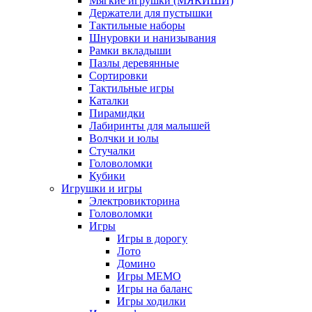
Мягкие игрушки (МЯКИШИ)
Держатели для пустышки
Тактильные наборы
Шнуровки и нанизывания
Рамки вкладыши
Пазлы деревянные
Сортировки
Тактильные игры
Каталки
Пирамидки
Лабиринты для малышей
Волчки и юлы
Стучалки
Головоломки
Кубики
Игрушки и игры
Электровикторина
Головоломки
Игры
Игры в дорогу
Лото
Домино
Игры МЕМО
Игры на баланс
Игры ходилки