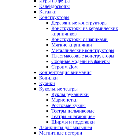
Игры из фетра
Калейдоскопы
Каталки
Конструкторы
Деревянные конструкторы
Конструкторы из керамических
кирпичиков
Конструкторы с шариками
Мягкие кирпичики
Металлические конструкторы
Пластмассовые конструкторы
Сборные модели из фанеры
Строим Дом
Концентрация внимания
Копилки
Кубики
Кукольные театры
Куклы рукавички
Марионетки
Ростовые куклы
Театры пальчиковые
Театры «шагающие»
Ширмы и подставки
Лабиринты для малышей
Магнитные истории