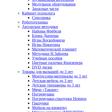
Модульное оборудование
Запасные части
Кабинет психолога
Сенсорика
Робототехника
Авторские методики
Наборы Фрёбеля
Блоки Дьенеша
Игры Воскобовича
Игры Никитина
Математический планшет
Методики Н.Зайцева
Учебные пособия
Цветные палочки Кюизенера
DVD диски
Товары для малышей до 3 лет
Монтессори-материалы до 3 лет
Детская мебель до 3 лет
Детские тренажеры до 3 лет
Мячи «Такане»
Погремушки
Погремушки-грызунки Heimess
Грызунки
Мобиль на кроватку