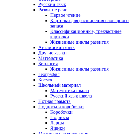
Русский язык
Развитие речи
Первое чтение
Карточки для расширения словарного
запаса
Классификационные, трехчастные
карточки
Жизненные циклы развития
Английский язык
Другие языки
Математика
Биология
Жизненные циклы развития
География
Космос
Школьный материал
Математика школа
Русский язык школа
Нотная грамота
Подносы и коробочки
Коробочки
Подносы
Ларцы
Ящики
Музыкальная коллекция