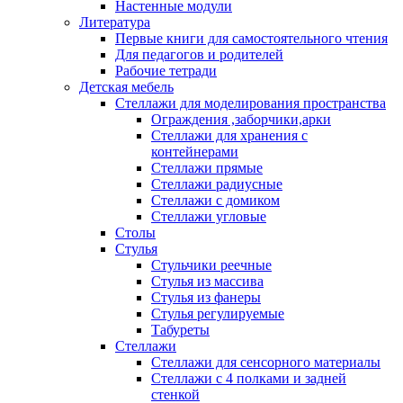
Настенные модули
Литература
Первые книги для самостоятельного чтения
Для педагогов и родителей
Рабочие тетради
Детская мебель
Стеллажи для моделирования пространства
Ограждения ,заборчики,арки
Стеллажи для хранения с
контейнерами
Стеллажи прямые
Стеллажи радиусные
Стеллажи с домиком
Стеллажи угловые
Столы
Стулья
Стульчики реечные
Стулья из массива
Стулья из фанеры
Стулья регулируемые
Табуреты
Стеллажи
Стеллажи для сенсорного материалы
Стеллажи с 4 полками и задней
стенкой