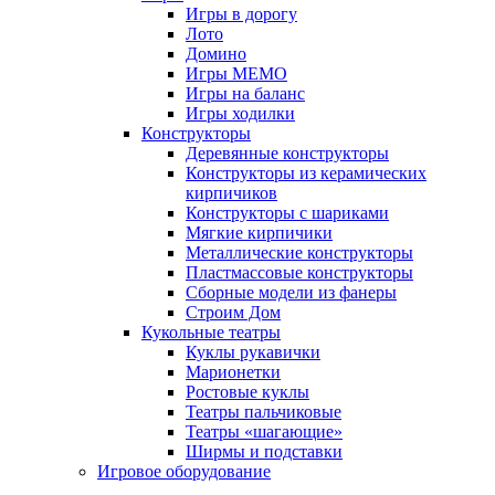
Игры в дорогу
Лото
Домино
Игры МЕМО
Игры на баланс
Игры ходилки
Конструкторы
Деревянные конструкторы
Конструкторы из керамических
кирпичиков
Конструкторы с шариками
Мягкие кирпичики
Металлические конструкторы
Пластмассовые конструкторы
Сборные модели из фанеры
Строим Дом
Кукольные театры
Куклы рукавички
Марионетки
Ростовые куклы
Театры пальчиковые
Театры «шагающие»
Ширмы и подставки
Игровое оборудование