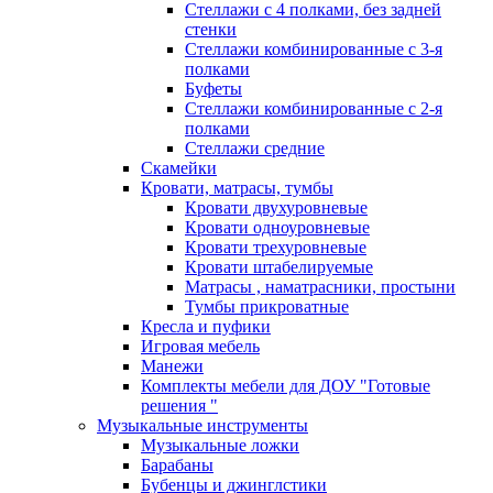
Стеллажи с 4 полками, без задней
стенки
Стеллажи комбинированные с 3-я
полками
Буфеты
Стеллажи комбинированные с 2-я
полками
Стеллажи средние
Скамейки
Кровати, матрасы, тумбы
Кровати двухуровневые
Кровати одноуровневые
Кровати трехуровневые
Кровати штабелируемые
Матрасы , наматрасники, простыни
Тумбы прикроватные
Кресла и пуфики
Игровая мебель
Манежи
Комплекты мебели для ДОУ "Готовые
решения "
Музыкальные инструменты
Музыкальные ложки
Барабаны
Бубенцы и джинглстики