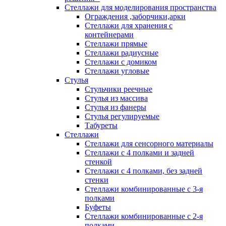
Стеллажи для моделирования пространства
Ограждения ,заборчики,арки
Стеллажи для хранения с
контейнерами
Стеллажи прямые
Стеллажи радиусные
Стеллажи с домиком
Стеллажи угловые
Стулья
Стульчики реечные
Стулья из массива
Стулья из фанеры
Стулья регулируемые
Табуреты
Стеллажи
Стеллажи для сенсорного материалы
Стеллажи с 4 полками и задней
стенкой
Стеллажи с 4 полками, без задней
стенки
Стеллажи комбинированные с 3-я
полками
Буфеты
Стеллажи комбинированные с 2-я
полками