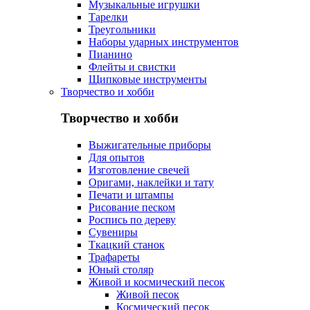
Музыкальные игрушки
Тарелки
Треугольники
Наборы ударных инструментов
Пианино
Флейты и свистки
Щипковые инструменты
Творчество и хобби
Творчество и хобби
Выжигательные приборы
Для опытов
Изготовление свечей
Оригами, наклейки и тату
Печати и штампы
Рисование песком
Роспись по дереву
Сувениры
Ткацкий станок
Трафареты
Юный столяр
Живой и космический песок
Живой песок
Космический песок