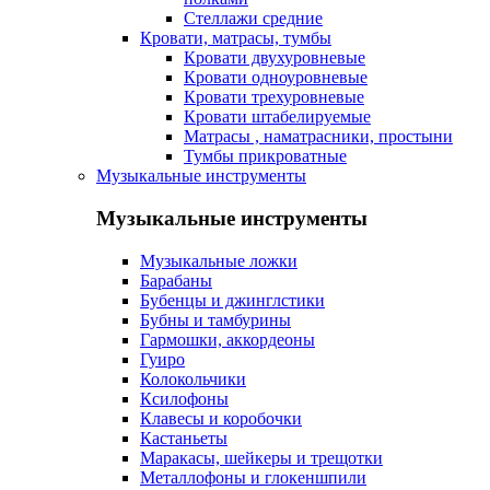
Стеллажи средние
Кровати, матрасы, тумбы
Кровати двухуровневые
Кровати одноуровневые
Кровати трехуровневые
Кровати штабелируемые
Матрасы , наматрасники, простыни
Тумбы прикроватные
Музыкальные инструменты
Музыкальные инструменты
Музыкальные ложки
Барабаны
Бубенцы и джинглстики
Бубны и тамбурины
Гармошки, аккордеоны
Гуиро
Колокольчики
Ксилофоны
Клавесы и коробочки
Кастаньеты
Маракасы, шейкеры и трещотки
Металлофоны и глокеншпили