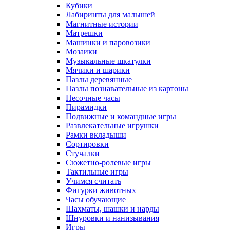
Кубики
Лабиринты для малышей
Магнитные истории
Матрешки
Машинки и паровозики
Мозаики
Музыкальные шкатулки
Мячики и шарики
Пазлы деревянные
Пазлы познавательные из картоны
Песочные часы
Пирамидки
Подвижные и командные игры
Развлекательные игрушки
Рамки вкладыши
Сортировки
Стучалки
Сюжетно-ролевые игры
Тактильные игры
Учимся считать
Фигурки животных
Часы обучающие
Шахматы, шашки и нарды
Шнуровки и нанизывания
Игры