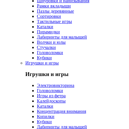
Шнуровки и нанизывания
Рамки вкладыши
Пазлы деревянные
Сортировки
Тактильные игры
Каталки
Пирамидки
Лабиринты для малышей
Волчки и юлы
Стучалки
Головоломки
Кубики
Игрушки и игры
Игрушки и игры
Электровикторина
Головоломки
Игры из фетра
Калейдоскопы
Каталки
Концентрация внимания
Копилки
Кубики
Лабиринты для малышей