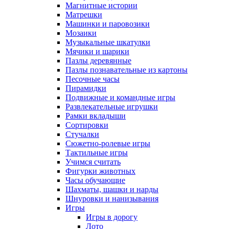
Магнитные истории
Матрешки
Машинки и паровозики
Мозаики
Музыкальные шкатулки
Мячики и шарики
Пазлы деревянные
Пазлы познавательные из картоны
Песочные часы
Пирамидки
Подвижные и командные игры
Развлекательные игрушки
Рамки вкладыши
Сортировки
Стучалки
Сюжетно-ролевые игры
Тактильные игры
Учимся считать
Фигурки животных
Часы обучающие
Шахматы, шашки и нарды
Шнуровки и нанизывания
Игры
Игры в дорогу
Лото