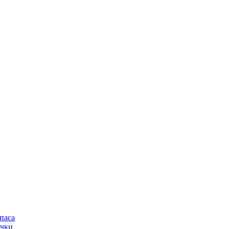
паса
очки