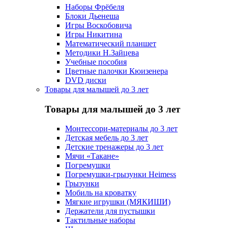
Наборы Фрёбеля
Блоки Дьенеша
Игры Воскобовича
Игры Никитина
Математический планшет
Методики Н.Зайцева
Учебные пособия
Цветные палочки Кюизенера
DVD диски
Товары для малышей до 3 лет
Товары для малышей до 3 лет
Монтессори-материалы до 3 лет
Детская мебель до 3 лет
Детские тренажеры до 3 лет
Мячи «Такане»
Погремушки
Погремушки-грызунки Heimess
Грызунки
Мобиль на кроватку
Мягкие игрушки (МЯКИШИ)
Держатели для пустышки
Тактильные наборы