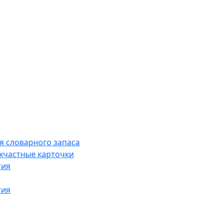
я словарного запаса
хчастные карточки
тия
тия