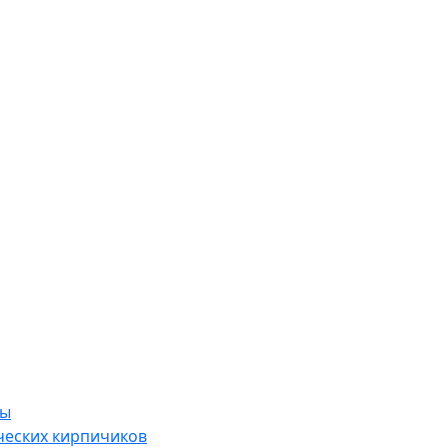
ры
ческих кирпичиков