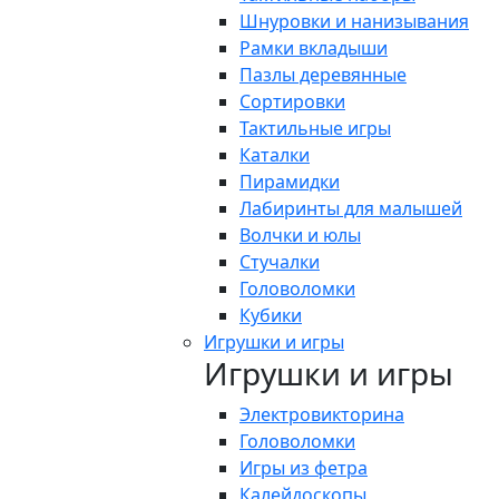
Шнуровки и нанизывания
Рамки вкладыши
Пазлы деревянные
Сортировки
Тактильные игры
Каталки
Пирамидки
Лабиринты для малышей
Волчки и юлы
Стучалки
Головоломки
Кубики
Игрушки и игры
Игрушки и игры
Электровикторина
Головоломки
Игры из фетра
Калейдоскопы