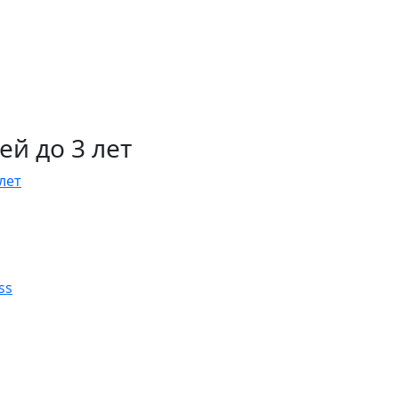
й до 3 лет
лет
ss