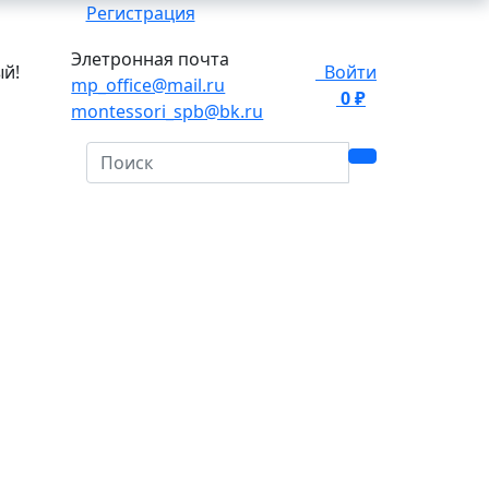
Регистрация
Элетронная почта
ый!
Войти
mp_office@mail.ru
0 ₽
0
montessori_spb@bk.ru