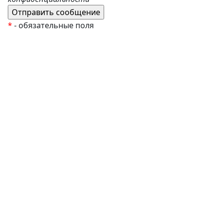
*
- обязательные поля
EzyRoller
К Новому Году
Распродажа
Комплекты и наборы
Подарочные сертификаты
Монтессори материалы
Кабинет психолога
Робототехника
Авторские методики