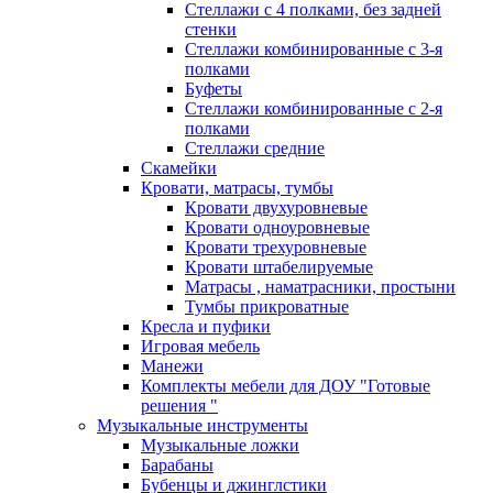
Стеллажи с 4 полками, без задней
стенки
Стеллажи комбинированные с 3-я
полками
Буфеты
Стеллажи комбинированные с 2-я
полками
Стеллажи средние
Скамейки
Кровати, матрасы, тумбы
Кровати двухуровневые
Кровати одноуровневые
Кровати трехуровневые
Кровати штабелируемые
Матрасы , наматрасники, простыни
Тумбы прикроватные
Кресла и пуфики
Игровая мебель
Манежи
Комплекты мебели для ДОУ "Готовые
решения "
Музыкальные инструменты
Музыкальные ложки
Барабаны
Бубенцы и джинглстики