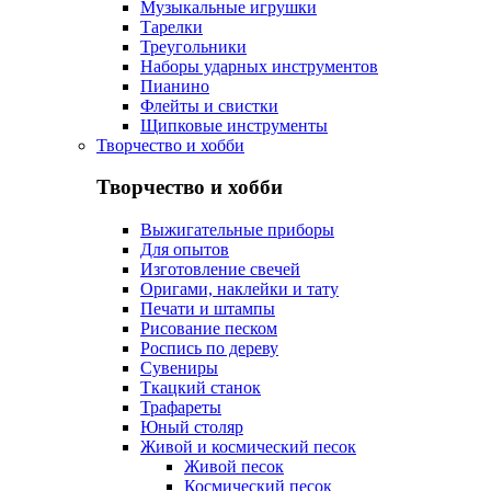
Музыкальные игрушки
Тарелки
Треугольники
Наборы ударных инструментов
Пианино
Флейты и свистки
Щипковые инструменты
Творчество и хобби
Творчество и хобби
Выжигательные приборы
Для опытов
Изготовление свечей
Оригами, наклейки и тату
Печати и штампы
Рисование песком
Роспись по дереву
Сувениры
Ткацкий станок
Трафареты
Юный столяр
Живой и космический песок
Живой песок
Космический песок