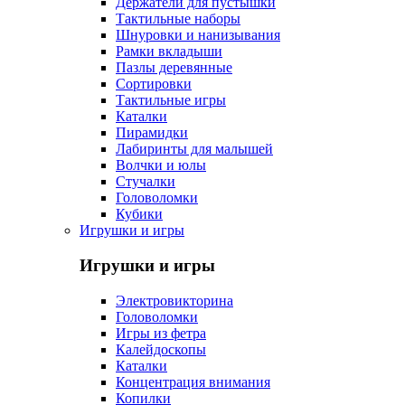
Держатели для пустышки
Тактильные наборы
Шнуровки и нанизывания
Рамки вкладыши
Пазлы деревянные
Сортировки
Тактильные игры
Каталки
Пирамидки
Лабиринты для малышей
Волчки и юлы
Стучалки
Головоломки
Кубики
Игрушки и игры
Игрушки и игры
Электровикторина
Головоломки
Игры из фетра
Калейдоскопы
Каталки
Концентрация внимания
Копилки