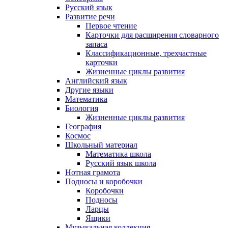
Русский язык
Развитие речи
Первое чтение
Карточки для расширения словарного
запаса
Классификационные, трехчастные
карточки
Жизненные циклы развития
Английский язык
Другие языки
Математика
Биология
Жизненные циклы развития
География
Космос
Школьный материал
Математика школа
Русский язык школа
Нотная грамота
Подносы и коробочки
Коробочки
Подносы
Ларцы
Ящики
Музыкальная коллекция