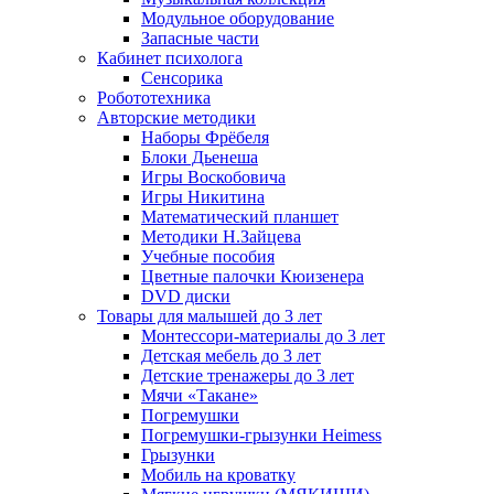
Модульное оборудование
Запасные части
Кабинет психолога
Сенсорика
Робототехника
Авторские методики
Наборы Фрёбеля
Блоки Дьенеша
Игры Воскобовича
Игры Никитина
Математический планшет
Методики Н.Зайцева
Учебные пособия
Цветные палочки Кюизенера
DVD диски
Товары для малышей до 3 лет
Монтессори-материалы до 3 лет
Детская мебель до 3 лет
Детские тренажеры до 3 лет
Мячи «Такане»
Погремушки
Погремушки-грызунки Heimess
Грызунки
Мобиль на кроватку