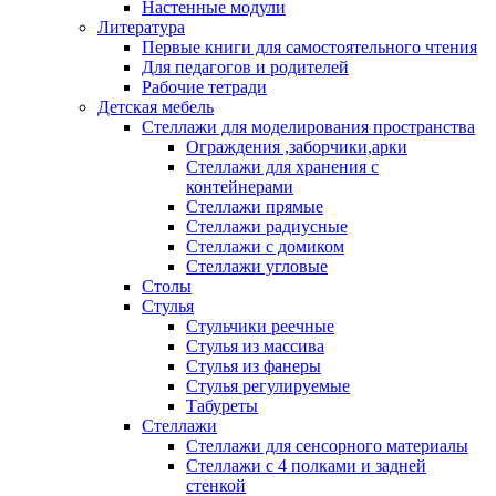
Настенные модули
Литература
Первые книги для самостоятельного чтения
Для педагогов и родителей
Рабочие тетради
Детская мебель
Стеллажи для моделирования пространства
Ограждения ,заборчики,арки
Стеллажи для хранения с
контейнерами
Стеллажи прямые
Стеллажи радиусные
Стеллажи с домиком
Стеллажи угловые
Столы
Стулья
Стульчики реечные
Стулья из массива
Стулья из фанеры
Стулья регулируемые
Табуреты
Стеллажи
Стеллажи для сенсорного материалы
Стеллажи с 4 полками и задней
стенкой