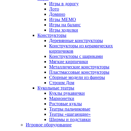
Игры в дорогу
Лото
Домино
Игры МЕМО
Игры на баланс
Игры ходилки
Конструкторы
Деревянные конструкторы
Конструкторы из керамических
кирпичиков
Конструкторы с шариками
Мягкие кирпичики
Металлические конструкторы
Пластмассовые конструкторы
Сборные модели из фанеры
Строим Дом
Кукольные театры
Куклы рукавички
Марионетки
Ростовые куклы
Театры пальчиковые
Театры «шагающие»
Ширмы и подставки
Игровое оборудование