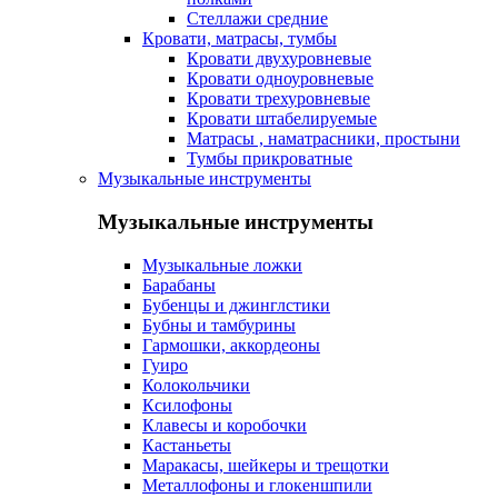
Стеллажи средние
Кровати, матрасы, тумбы
Кровати двухуровневые
Кровати одноуровневые
Кровати трехуровневые
Кровати штабелируемые
Матрасы , наматрасники, простыни
Тумбы прикроватные
Музыкальные инструменты
Музыкальные инструменты
Музыкальные ложки
Барабаны
Бубенцы и джинглстики
Бубны и тамбурины
Гармошки, аккордеоны
Гуиро
Колокольчики
Ксилофоны
Клавесы и коробочки
Кастаньеты
Маракасы, шейкеры и трещотки
Металлофоны и глокеншпили