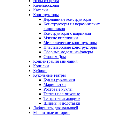
Игры из фетра
Калейдоскопы
Каталки
Конструкторы
Деревянные конструкторы
Конструкторы из керамических
кирпичиков
Конструкторы с шариками
Мягкие кирпичики
Металлические конструкторы
Пластмассовые конструкторы
Сборные модели из фанеры
Строим Дом
Концентрация внимания
Копилки
Кубики
Кукольные театры
Куклы рукавички
Марионетки
Ростовые куклы
Театры пальчиковые
Театры «шагающие»
Ширмы и подставки
Лабиринты для малышей
Магнитные истории