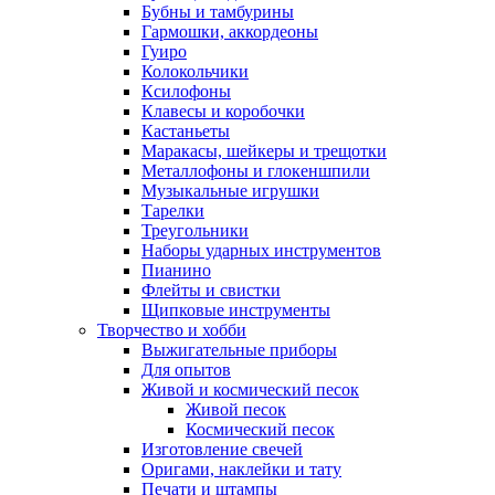
Бубны и тамбурины
Гармошки, аккордеоны
Гуиро
Колокольчики
Ксилофоны
Клавесы и коробочки
Кастаньеты
Маракасы, шейкеры и трещотки
Металлофоны и глокеншпили
Музыкальные игрушки
Тарелки
Треугольники
Наборы ударных инструментов
Пианино
Флейты и свистки
Щипковые инструменты
Творчество и хобби
Выжигательные приборы
Для опытов
Живой и космический песок
Живой песок
Космический песок
Изготовление свечей
Оригами, наклейки и тату
Печати и штампы