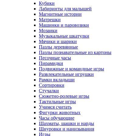
Кубики
Лабиринты для малышей
Магнитные истории
Матрешки
Машинки и паровозики
Мозаики
Музыкальные шкатулки
Мячики и шарики
Пазлы деревянные
Пазлы познавательные из картоны
Песочные часы
Пирамидки
Подвижные и командные игры
Развлекательные игрушки
Рамки вкладыши
Сортировки
Стучалки
Сюжетно-ролевые игры
Тактильные игры
Учимся считать
Фигурки животных
Часы обучающие
Шахматы, шашки и нарды
Шнуровки и нанизывания
Игры