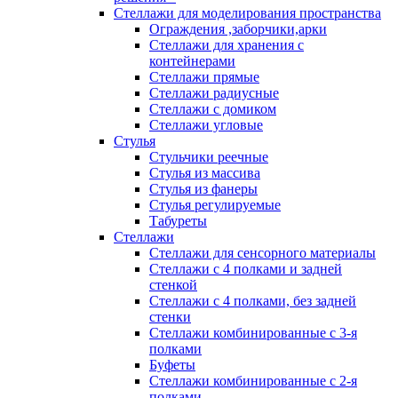
Стеллажи для моделирования пространства
Ограждения ,заборчики,арки
Стеллажи для хранения с
контейнерами
Стеллажи прямые
Стеллажи радиусные
Стеллажи с домиком
Стеллажи угловые
Стулья
Стульчики реечные
Стулья из массива
Стулья из фанеры
Стулья регулируемые
Табуреты
Стеллажи
Стеллажи для сенсорного материалы
Стеллажи с 4 полками и задней
стенкой
Стеллажи с 4 полками, без задней
стенки
Стеллажи комбинированные с 3-я
полками
Буфеты
Стеллажи комбинированные с 2-я
полками