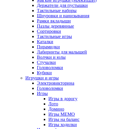
Мягкие игрушки (МЯКИШИ)
Держатели для пустышки
Тактильные наборы
Шнуровки и нанизывания
Рамки вкладыши
Пазлы деревянные
Сортировки
Тактильные игры
Каталки
Пирамидки
Лабиринты для малышей
Волчки и юлы
Стучалки
Головоломки
Кубики
Игрушки и игры
Электровикторина
Головоломки
Игры
Игры в дорогу
Лото
Домино
Игры МЕМО
Игры на баланс
Игры ходилки