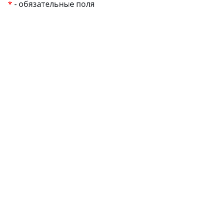
*
- обязательные поля
EzyRoller
К Новому Году
Распродажа
Комплекты и наборы
Подарочные сертификаты
Монтессори материалы
Кабинет психолога
Робототехника
Авторские методики
Товары для малышей до 3 лет