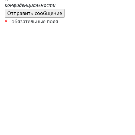
конфиденциальности
*
- обязательные поля
EzyRoller
К Новому Году
Распродажа
Комплекты и наборы
Подарочные сертификаты
Монтессори материалы
Кабинет психолога
Робототехника