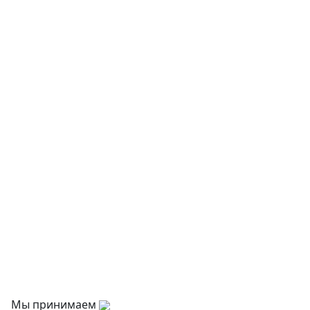
Литература
Детская мебель
Музыкальные инструменты
Творчество и хобби
Физкультурное оборудование
Оснащение дошкольных учреждений
О нас
Оплата
Доставка и самовывоз
Оптовикам
Контакты
Мы принимаем