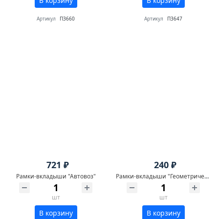
В корзину
В корзину
Артикул
П3660
Артикул
П3647
721 ₽
240 ₽
Рамки-вкладыши "Автовоз"
Рамки-вкладыши "Геометрические фигуры"
шт
шт
В корзину
В корзину