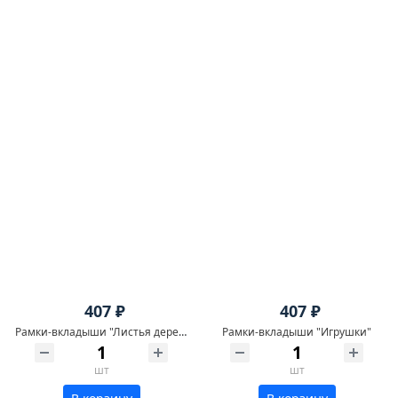
407 ₽
407 ₽
Рамки-вкладыши "Листья деревьев"
Рамки-вкладыши "Игрушки"
шт
шт