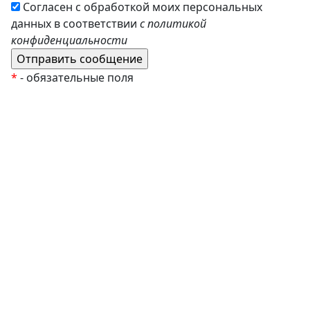
Согласен с обработкой моих персональных
данных в соответствии
с политикой
конфиденциальности
*
- обязательные поля
EzyRoller
К Новому Году
Распродажа
Комплекты и наборы
Подарочные сертификаты
Монтессори материалы
Кабинет психолога