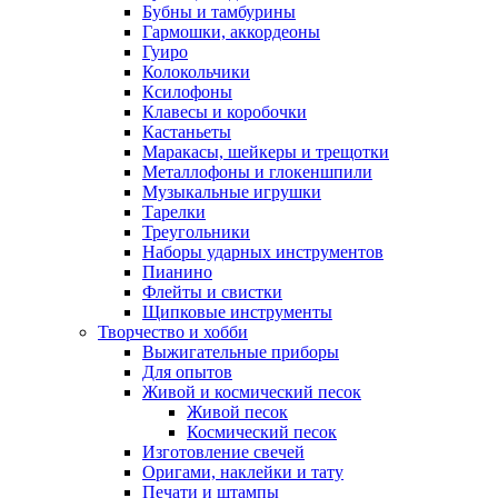
Бубны и тамбурины
Гармошки, аккордеоны
Гуиро
Колокольчики
Ксилофоны
Клавесы и коробочки
Кастаньеты
Маракасы, шейкеры и трещотки
Металлофоны и глокеншпили
Музыкальные игрушки
Тарелки
Треугольники
Наборы ударных инструментов
Пианино
Флейты и свистки
Щипковые инструменты
Творчество и хобби
Выжигательные приборы
Для опытов
Живой и космический песок
Живой песок
Космический песок
Изготовление свечей
Оригами, наклейки и тату
Печати и штампы