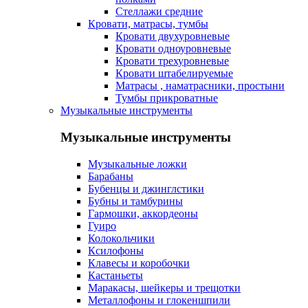
Стеллажи средние
Кровати, матрасы, тумбы
Кровати двухуровневые
Кровати одноуровневые
Кровати трехуровневые
Кровати штабелируемые
Матрасы , наматрасники, простыни
Тумбы прикроватные
Музыкальные инструменты
Музыкальные инструменты
Музыкальные ложки
Барабаны
Бубенцы и джинглстики
Бубны и тамбурины
Гармошки, аккордеоны
Гуиро
Колокольчики
Ксилофоны
Клавесы и коробочки
Кастаньеты
Маракасы, шейкеры и трещотки
Металлофоны и глокеншпили