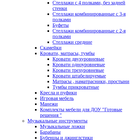
Стеллажи с 4 полками, без задней
стенки
Стеллажи комбинированные с 3-я
полками
Буфеты
Стеллажи комбинированные с 2-я
полками
Стеллажи средние
Скамейки
Кровати, матрасы, тумбы
Кровати двухуровневые
Кровати одноуровневые
Кровати трехуровневые
Кровати штабелируемые
Матрасы , наматрасники, простыни
Тумбы прикроватные
Кресла и пуфики
Игровая мебель
Манежи
Комплекты мебели для ДОУ "Готовые
решения "
Музыкальные инструменты
Музыкальные ложки
Барабаны
Бубенцы и джинглстики