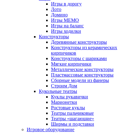
Игры в дорогу
Лото
Домино
Игры МЕМО
Игры на баланс
Игры ходилки
Конструкторы
Деревянные конструкторы
Конструкторы из керамических
кирпичиков
Конструкторы с шариками
Мягкие кирпичики
Металлические конструкторы
Пластмассовые конструкторы
Сборные модели из фанеры
Строим Дом
Кукольные театры
Куклы рукавички
Марионетки
Ростовые куклы
Театры пальчиковые
Театры «шагающие»
Ширмы и подставки
Игровое оборудование