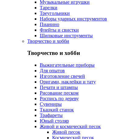
Музыкальные игрушки
Тарелки
Треугольники
Наборы ударных инструментов
Пианино
Флейты и свистки
Щипковые инструменты
Творчество и хобби
Творчество и хобби
Выжигательные приборы
Для опытов
Изготовление свечей
Оригами, наклейки и тату
Печати и штампы
Рисование песком
Роспись по дереву
Сувениры
Ткацкий станок
Трафареты
Юный столяр
Живой и космический песок
Живой песок
Космический песок