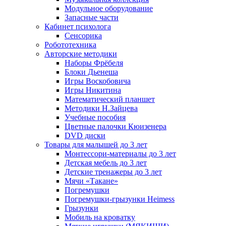
Модульное оборудование
Запасные части
Кабинет психолога
Сенсорика
Робототехника
Авторские методики
Наборы Фрёбеля
Блоки Дьенеша
Игры Воскобовича
Игры Никитина
Математический планшет
Методики Н.Зайцева
Учебные пособия
Цветные палочки Кюизенера
DVD диски
Товары для малышей до 3 лет
Монтессори-материалы до 3 лет
Детская мебель до 3 лет
Детские тренажеры до 3 лет
Мячи «Такане»
Погремушки
Погремушки-грызунки Heimess
Грызунки
Мобиль на кроватку