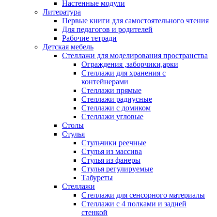
Настенные модули
Литература
Первые книги для самостоятельного чтения
Для педагогов и родителей
Рабочие тетради
Детская мебель
Стеллажи для моделирования пространства
Ограждения ,заборчики,арки
Стеллажи для хранения с
контейнерами
Стеллажи прямые
Стеллажи радиусные
Стеллажи с домиком
Стеллажи угловые
Столы
Стулья
Стульчики реечные
Стулья из массива
Стулья из фанеры
Стулья регулируемые
Табуреты
Стеллажи
Стеллажи для сенсорного материалы
Стеллажи с 4 полками и задней
стенкой