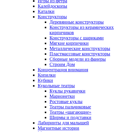
Игры из фетра
Калейдоскопы
Каталки
Конструкторы
Деревянные конструкторы
Конструкторы из керамических
кирпичиков
Конструкторы с шариками
Мягкие кирпичики
Металлические конструкторы
Пластмассовые конструкторы
Сборные модели из фанеры
Строим Дом
Концентрация внимания
Копилки
Кубики
Кукольные театры
Куклы рукавички
Марионетки
Ростовые куклы
Театры пальчиковые
Театры «шагающие»
Ширмы и подставки
Лабиринты для малышей
Магнитные истории