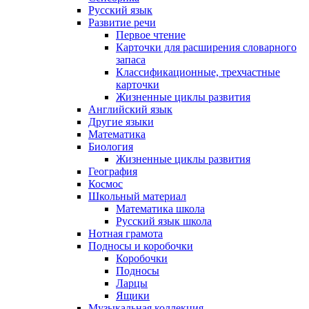
Русский язык
Развитие речи
Первое чтение
Карточки для расширения словарного
запаса
Классификационные, трехчастные
карточки
Жизненные циклы развития
Английский язык
Другие языки
Математика
Биология
Жизненные циклы развития
География
Космос
Школьный материал
Математика школа
Русский язык школа
Нотная грамота
Подносы и коробочки
Коробочки
Подносы
Ларцы
Ящики
Музыкальная коллекция