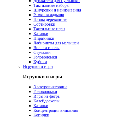
Держатели для пустышки
Тактильные наборы
Шнуровки и нанизывания
Рамки вкладыши
Пазлы деревянные
Сортировки
Тактильные игры
Каталки
Пирамидки
Лабиринты для малышей
Волчки и юлы
Стучалки
Головоломки
Кубики
Игрушки и игры
Игрушки и игры
Электровикторина
Головоломки
Игры из фетра
Калейдоскопы
Каталки
Концентрация внимания
Копилки