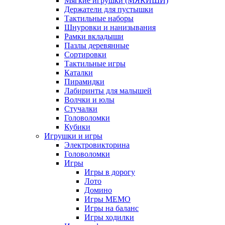
Мягкие игрушки (МЯКИШИ)
Держатели для пустышки
Тактильные наборы
Шнуровки и нанизывания
Рамки вкладыши
Пазлы деревянные
Сортировки
Тактильные игры
Каталки
Пирамидки
Лабиринты для малышей
Волчки и юлы
Стучалки
Головоломки
Кубики
Игрушки и игры
Электровикторина
Головоломки
Игры
Игры в дорогу
Лото
Домино
Игры МЕМО
Игры на баланс
Игры ходилки