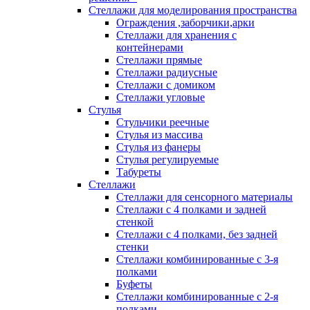
Стеллажи для моделирования пространства
Ограждения ,заборчики,арки
Стеллажи для хранения с
контейнерами
Стеллажи прямые
Стеллажи радиусные
Стеллажи с домиком
Стеллажи угловые
Стулья
Стульчики реечные
Стулья из массива
Стулья из фанеры
Стулья регулируемые
Табуреты
Стеллажи
Стеллажи для сенсорного материалы
Стеллажи с 4 полками и задней
стенкой
Стеллажи с 4 полками, без задней
стенки
Стеллажи комбинированные с 3-я
полками
Буфеты
Стеллажи комбинированные с 2-я
полками