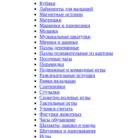
Кубики
Лабиринты для малышей
Магнитные истории
Матрешки
Машинки и паровозики
Мозаики
Музыкальные шкатулки
Мячики и шарики
Пазлы деревянные
Пазлы познавательные из картоны
Песочные часы
Пирамидки
Подвижные и командные игры
Развлекательные игрушки
Рамки вкладыши
Сортировки
Стучалки
Сюжетно-ролевые игры
Тактильные игры
Учимся считать
Фигурки животных
Часы обучающие
Шахматы, шашки и нарды
Шнуровки и нанизывания
Игры