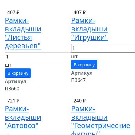
407 ₽
407 ₽
Рамки-
Рамки-
вкладыши
вкладыши
"Листья
"Игрушки"
деревьев"
шт
шт
В корзину
Артикул
В корзину
П3647
Артикул
П3660
721 ₽
240 ₽
Рамки-
Рамки-
вкладыши
вкладыши
"Автовоз"
"Геометрические
фигуры"