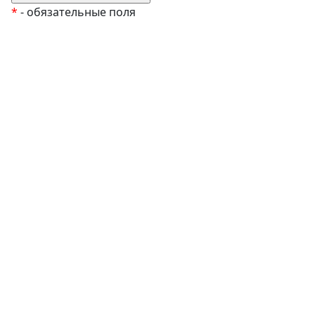
*
- обязательные поля
EzyRoller
К Новому Году
Распродажа
Комплекты и наборы
Подарочные сертификаты
Монтессори материалы
Кабинет психолога
Робототехника
Авторские методики