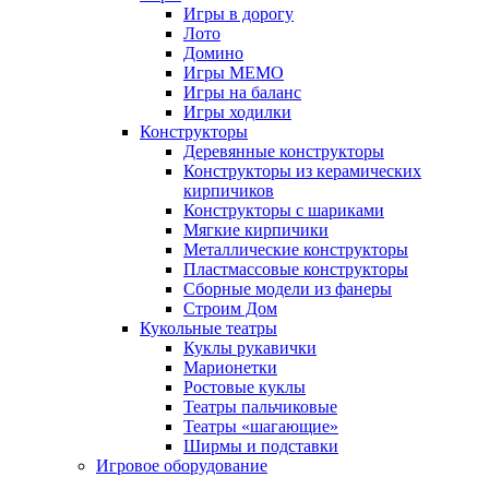
Игры в дорогу
Лото
Домино
Игры МЕМО
Игры на баланс
Игры ходилки
Конструкторы
Деревянные конструкторы
Конструкторы из керамических
кирпичиков
Конструкторы с шариками
Мягкие кирпичики
Металлические конструкторы
Пластмассовые конструкторы
Сборные модели из фанеры
Строим Дом
Кукольные театры
Куклы рукавички
Марионетки
Ростовые куклы
Театры пальчиковые
Театры «шагающие»
Ширмы и подставки
Игровое оборудование