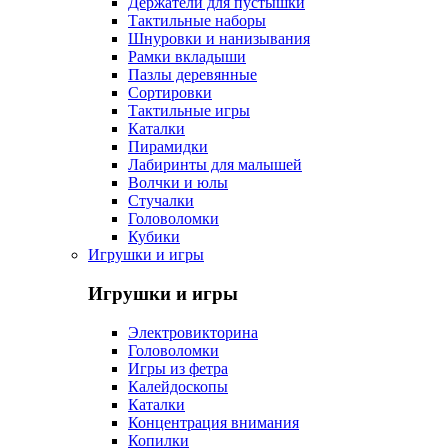
Держатели для пустышки
Тактильные наборы
Шнуровки и нанизывания
Рамки вкладыши
Пазлы деревянные
Сортировки
Тактильные игры
Каталки
Пирамидки
Лабиринты для малышей
Волчки и юлы
Стучалки
Головоломки
Кубики
Игрушки и игры
Игрушки и игры
Электровикторина
Головоломки
Игры из фетра
Калейдоскопы
Каталки
Концентрация внимания
Копилки