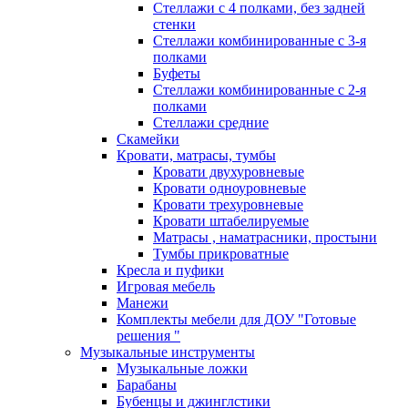
Стеллажи с 4 полками, без задней
стенки
Стеллажи комбинированные с 3-я
полками
Буфеты
Стеллажи комбинированные с 2-я
полками
Стеллажи средние
Скамейки
Кровати, матрасы, тумбы
Кровати двухуровневые
Кровати одноуровневые
Кровати трехуровневые
Кровати штабелируемые
Матрасы , наматрасники, простыни
Тумбы прикроватные
Кресла и пуфики
Игровая мебель
Манежи
Комплекты мебели для ДОУ "Готовые
решения "
Музыкальные инструменты
Музыкальные ложки
Барабаны
Бубенцы и джинглстики