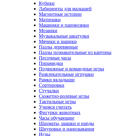
Кубики
Лабиринты для малышей
Магнитные истории
Матрешки
Машинки и паровозики
Мозаики
Музыкальные шкатулки
Мячики и шарики
Пазлы деревянные
Пазлы познавательные из картоны
Песочные часы
Пирамидки
Подвижные и командные игры
Развлекательные игрушки
Рамки вкладыши
Сортировки
Стучалки
Сюжетно-ролевые игры
Тактильные игры
Учимся считать
Фигурки животных
Часы обучающие
Шахматы, шашки и нарды
Шнуровки и нанизывания
Игры