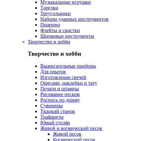
Музыкальные игрушки
Тарелки
Треугольники
Наборы ударных инструментов
Пианино
Флейты и свистки
Щипковые инструменты
Творчество и хобби
Творчество и хобби
Выжигательные приборы
Для опытов
Изготовление свечей
Оригами, наклейки и тату
Печати и штампы
Рисование песком
Роспись по дереву
Сувениры
Ткацкий станок
Трафареты
Юный столяр
Живой и космический песок
Живой песок
Космический песок