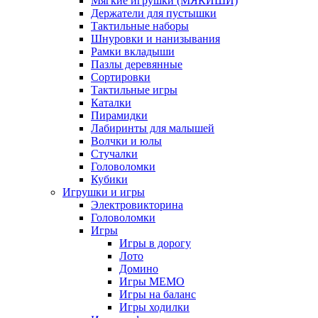
Мягкие игрушки (МЯКИШИ)
Держатели для пустышки
Тактильные наборы
Шнуровки и нанизывания
Рамки вкладыши
Пазлы деревянные
Сортировки
Тактильные игры
Каталки
Пирамидки
Лабиринты для малышей
Волчки и юлы
Стучалки
Головоломки
Кубики
Игрушки и игры
Электровикторина
Головоломки
Игры
Игры в дорогу
Лото
Домино
Игры МЕМО
Игры на баланс
Игры ходилки