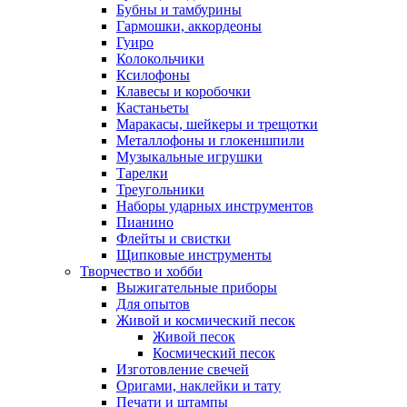
Бубны и тамбурины
Гармошки, аккордеоны
Гуиро
Колокольчики
Ксилофоны
Клавесы и коробочки
Кастаньеты
Маракасы, шейкеры и трещотки
Металлофоны и глокеншпили
Музыкальные игрушки
Тарелки
Треугольники
Наборы ударных инструментов
Пианино
Флейты и свистки
Щипковые инструменты
Творчество и хобби
Выжигательные приборы
Для опытов
Живой и космический песок
Живой песок
Космический песок
Изготовление свечей
Оригами, наклейки и тату
Печати и штампы