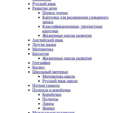
Русский язык
Развитие речи
Первое чтение
Карточки для расширения словарного
запаса
Классификационные, трехчастные
карточки
Жизненные циклы развития
Английский язык
Другие языки
Математика
Биология
Жизненные циклы развития
География
Космос
Школьный материал
Математика школа
Русский язык школа
Нотная грамота
Подносы и коробочки
Коробочки
Подносы
Ларцы
Ящики
Музыкальная коллекция