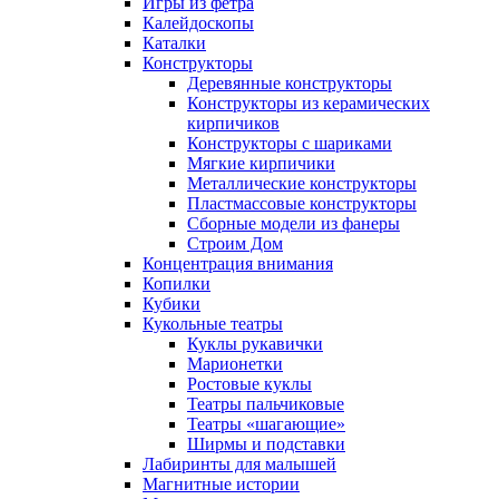
Игры из фетра
Калейдоскопы
Каталки
Конструкторы
Деревянные конструкторы
Конструкторы из керамических
кирпичиков
Конструкторы с шариками
Мягкие кирпичики
Металлические конструкторы
Пластмассовые конструкторы
Сборные модели из фанеры
Строим Дом
Концентрация внимания
Копилки
Кубики
Кукольные театры
Куклы рукавички
Марионетки
Ростовые куклы
Театры пальчиковые
Театры «шагающие»
Ширмы и подставки
Лабиринты для малышей
Магнитные истории