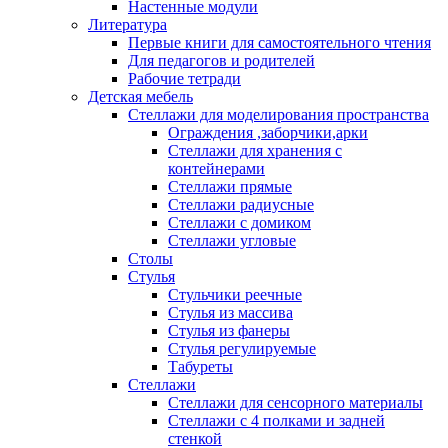
Настенные модули
Литература
Первые книги для самостоятельного чтения
Для педагогов и родителей
Рабочие тетради
Детская мебель
Стеллажи для моделирования пространства
Ограждения ,заборчики,арки
Стеллажи для хранения с
контейнерами
Стеллажи прямые
Стеллажи радиусные
Стеллажи с домиком
Стеллажи угловые
Столы
Стулья
Стульчики реечные
Стулья из массива
Стулья из фанеры
Стулья регулируемые
Табуреты
Стеллажи
Стеллажи для сенсорного материалы
Стеллажи с 4 полками и задней
стенкой