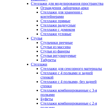
Стеллажи для моделирования пространства
Ограждения ,заборчики,арки
Стеллажи для хранения с
контейнерами
Стеллажи прямые
Стеллажи радиусные
Стеллажи с домиком
Стеллажи угловые
Стулья
Стульчики реечные
Стулья из массива
Стулья из фанеры
Стулья регулируемые
Табуреты
Стеллажи
Стеллажи для сенсорного материалы
Стеллажи с 4 полками и задней
стенкой
Стеллажи с 4 полками, без задней
стенки
Стеллажи комбинированные с 3-я
полками
Буфеты
Стеллажи комбинированные с 2-я
полками