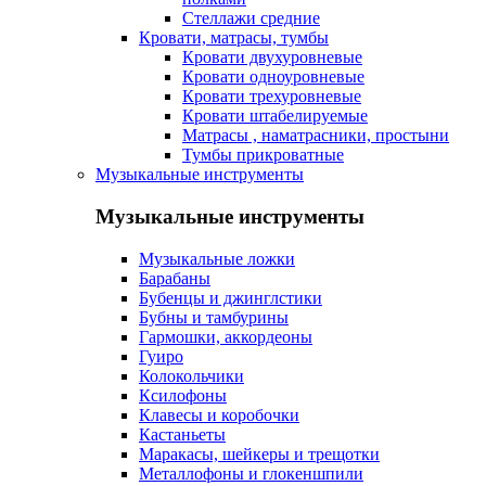
Стеллажи средние
Кровати, матрасы, тумбы
Кровати двухуровневые
Кровати одноуровневые
Кровати трехуровневые
Кровати штабелируемые
Матрасы , наматрасники, простыни
Тумбы прикроватные
Музыкальные инструменты
Музыкальные инструменты
Музыкальные ложки
Барабаны
Бубенцы и джинглстики
Бубны и тамбурины
Гармошки, аккордеоны
Гуиро
Колокольчики
Ксилофоны
Клавесы и коробочки
Кастаньеты
Маракасы, шейкеры и трещотки
Металлофоны и глокеншпили