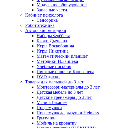
Модульное оборудование
Запасные части
Кабинет психолога
Сенсорика
Робототехника
Авторские методики
Наборы Фрёбеля
Блоки Дьенеша
Игры Воскобовича
Игры Никитина
Математический планшет
Методики Н.Зайцева
Учебные пособия
Цветные палочки Кюизенера
DVD диски
Товары для малышей до 3 лет
Монтессори-материалы до 3 лет
Детская мебель до 3 лет
Детские тренажеры до 3 лет
Мячи «Такане»
Погремушки
Погремушки-грызунки Heimess
Грызунки
Мобиль на кроватку